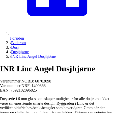
Forsiden
/
Baderom
/
Dusj
/
Dusjhjørne
/
INR Linc Angel Dusjhjørne
INR Linc Angel Dusjhjørne
Varenummer NOBB:
60703098
Varenummer NRF:
1400868
EAN:
7392102096825
Dusjserie i 6 mm glass som skaper muligheter for alle dusjrom takket
være sin enestående smarte design. Ryggraden i Linc er det
vedlikeholdsfrie hev/senk-hengslet som hever døren 7 mm når den
åpnes og slutter tett mot gulvet når den lukkes. Dørene kan svinges inn