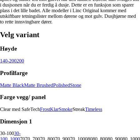
i dusjsonen når du er ferdig å dusje. Dette er en funksjon som sparer
plass i det lille badet. Alle modeller i Linc Original kommer med
utskiftbare tetningslister mellom dørene og mot gulv. Dusjhjørne med
to rette innsvingbare dører.
Velg variant
Høyde
140-200
200
Profilfarge
Matte Black
Matte Brushed
Polished
Stone
Farge vegg/ panel
Clear med SafeTech
Frost
Klar
Smoke
Streak
Timeless
Dimensjon 1
30-100
30-
100_1000
70
70_700
70_800
70_900
70_1000
80
80_800
80_900
80_1000