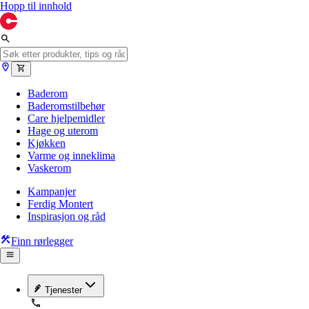
Hopp til innhold
Baderom
Baderomstilbehør
Care hjelpemidler
Hage og uterom
Kjøkken
Varme og inneklima
Vaskerom
Kampanjer
Ferdig Montert
Inspirasjon og råd
Finn rørlegger
Tjenester