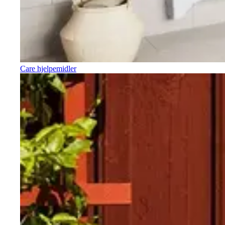
Care hjelpemidler