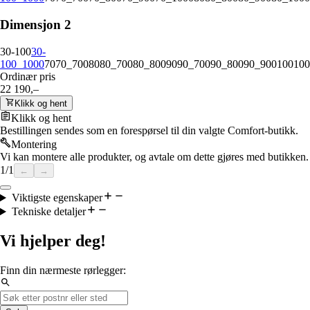
Dimensjon 2
30-100
30-
100_1000
70
70_700
80
80_700
80_800
90
90_700
90_800
90_900
100
100
Ordinær pris
22 190,–
Klikk og hent
Klikk og hent
Bestillingen sendes som en forespørsel til din valgte Comfort-butikk.
Montering
Vi kan montere alle produkter, og avtale om dette gjøres med butikken.
1
/
1
←
→
Viktigste egenskaper
Tekniske detaljer
Vi hjelper deg!
Finn din nærmeste rørlegger: