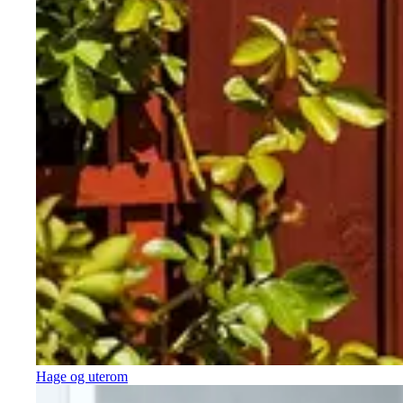
Hage og uterom