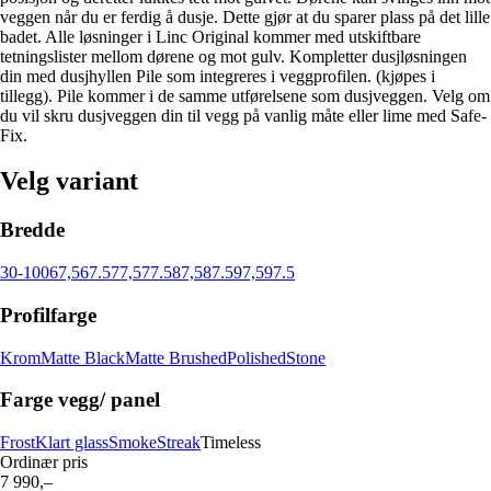
veggen når du er ferdig å dusje. Dette gjør at du sparer plass på det lille
badet. Alle løsninger i Linc Original kommer med utskiftbare
tetningslister mellom dørene og mot gulv. Kompletter dusjløsningen
din med dusjhyllen Pile som integreres i veggprofilen. (kjøpes i
tillegg). Pile kommer i de samme utførelsene som dusjveggen. Velg om
du vil skru dusjveggen din til vegg på vanlig måte eller lime med Safe-
Fix.
Velg variant
Bredde
30-100
67,5
67.5
77,5
77.5
87,5
87.5
97,5
97.5
Profilfarge
Krom
Matte Black
Matte Brushed
Polished
Stone
Farge vegg/ panel
Frost
Klart glass
Smoke
Streak
Timeless
Ordinær pris
7 990,–