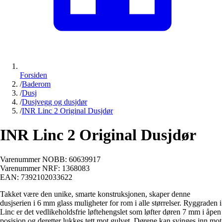
Forsiden
/
Baderom
/
Dusj
/
Dusjvegg og dusjdør
/
INR Linc 2 Original Dusjdør
INR Linc 2 Original Dusjdør
Varenummer NOBB:
60639917
Varenummer NRF:
1368083
EAN:
7392102033622
Takket være den unike, smarte konstruksjonen, skaper denne
dusjserien i 6 mm glass muligheter for rom i alle størrelser. Ryggraden i
Linc er det vedlikeholdsfrie løftehengslet som løfter døren 7 mm i åpen
posisjon og deretter lukkes tett mot gulvet. Dørene kan svinges inn mot