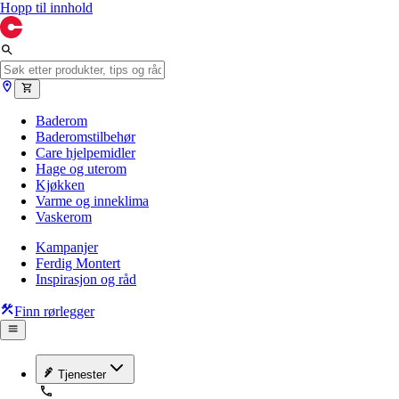
Hopp til innhold
Baderom
Baderomstilbehør
Care hjelpemidler
Hage og uterom
Kjøkken
Varme og inneklima
Vaskerom
Kampanjer
Ferdig Montert
Inspirasjon og råd
Finn rørlegger
Tjenester