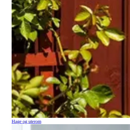
Hage og uterom