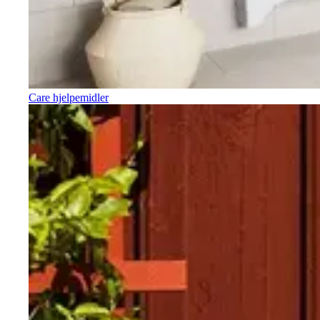
Care hjelpemidler