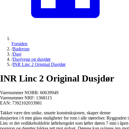
Forsiden
/
Baderom
/
Dusj
/
Dusjvegg og dusjdør
/
INR Linc 2 Original Dusjdør
INR Linc 2 Original Dusjdør
Varenummer NOBB:
60639949
Varenummer NRF:
1368115
EAN:
7392102033981
Takket være den unike, smarte konstruksjonen, skaper denne
dusjserien i 6 mm glass muligheter for rom i alle størrelser. Ryggraden i
Linc er det vedlikeholdsfrie løftehengslet som løfter døren 7 mm i åpen
posisjon og deretter lukkes tett mot gulvet. Dørene kan svinges inn mot