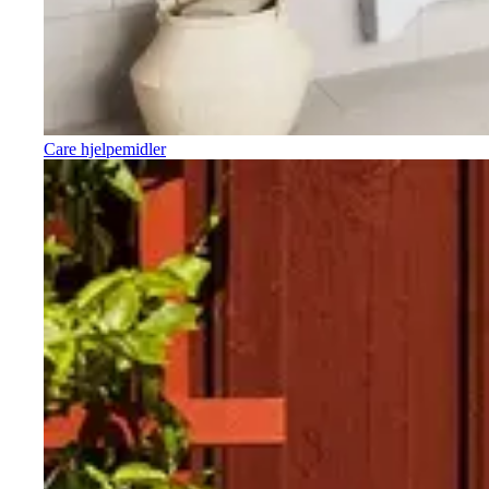
Care hjelpemidler