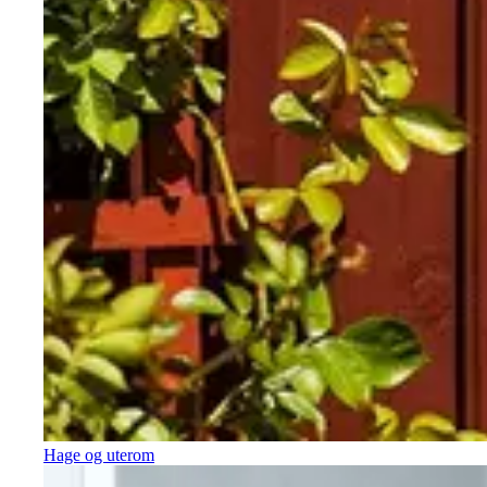
Hage og uterom