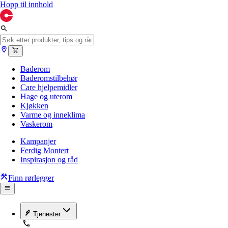
Hopp til innhold
Baderom
Baderomstilbehør
Care hjelpemidler
Hage og uterom
Kjøkken
Varme og inneklima
Vaskerom
Kampanjer
Ferdig Montert
Inspirasjon og råd
Finn rørlegger
Tjenester