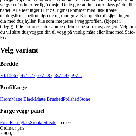
veggen når du er ferdig å dusje. Dette gjør at du sparer plass på det lille
badet. Alle løsninger i Linc Original kommer med utskiftbare
tetningslister mellom dørene og mot gulv. Kompletter dusjløsningen
din med dusjhyllen Pile som integreres i veggprofilen. (kjøpes i
tillegg). Pile kommer i de samme utførelsene som dusjveggen. Velg om
du vil skru dusjveggen din til vegg på vanlig måte eller lime med Safe-
Fix.
Velg variant
Bredde
30-100
67,5
67.5
77,5
77.5
87,5
87.5
97,5
97.5
Profilfarge
Krom
Matte Black
Matte Brushed
Polished
Stone
Farge vegg/ panel
Frost
Klart glass
Smoke
Streak
Timeless
Ordinær pris
7 990,–