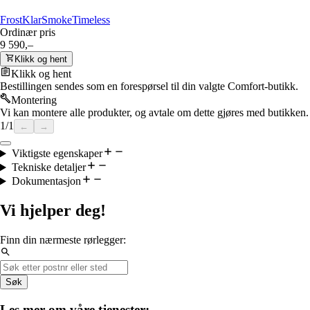
Frost
Klar
Smoke
Timeless
Ordinær pris
9 590,–
Klikk og hent
Klikk og hent
Bestillingen sendes som en forespørsel til din valgte Comfort-butikk.
Montering
Vi kan montere alle produkter, og avtale om dette gjøres med butikken.
1
/
1
←
→
Viktigste egenskaper
Tekniske detaljer
Dokumentasjon
Vi hjelper deg!
Finn din nærmeste rørlegger:
Søk
Les mer om våre tjenester: