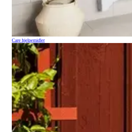
Care hjelpemidler