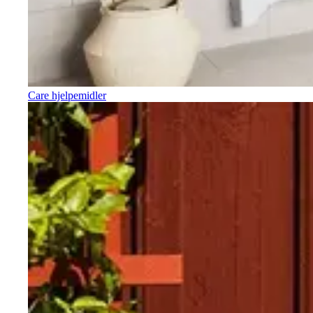
Care hjelpemidler