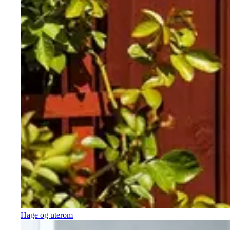
Hage og uterom