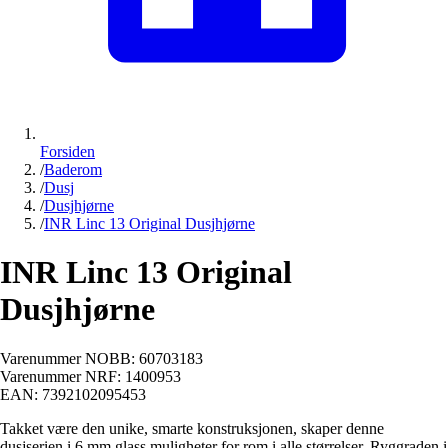
Forsiden
/
Baderom
/
Dusj
/
Dusjhjørne
/
INR Linc 13 Original Dusjhjørne
INR Linc 13 Original
Dusjhjørne
Varenummer NOBB:
60703183
Varenummer NRF:
1400953
EAN:
7392102095453
Takket være den unike, smarte konstruksjonen, skaper denne
dusjserien i 6 mm glass muligheter for rom i alle størrelser. Ryggraden i