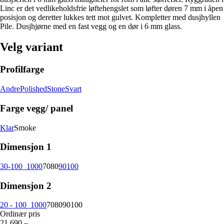
Linc er det vedlikeholdsfrie løftehengslet som løfter døren 7 mm i åpen
posisjon og deretter lukkes tett mot gulvet. Kompletter med dusjhyllen
Pile. Dusjhjørne med en fast vegg og en dør i 6 mm glass.
Velg variant
Profilfarge
Andre
Polished
Stone
Svart
Farge vegg/ panel
Klar
Smoke
Dimensjon 1
30-100_1000
70
80
90
100
Dimensjon 2
20 - 100_1000
70
80
90
100
Ordinær pris
21 690,–