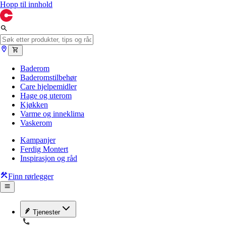
Hopp til innhold
Baderom
Baderomstilbehør
Care hjelpemidler
Hage og uterom
Kjøkken
Varme og inneklima
Vaskerom
Kampanjer
Ferdig Montert
Inspirasjon og råd
Finn rørlegger
Tjenester