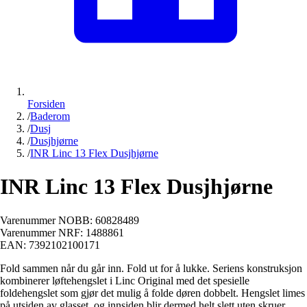
Forsiden
/
Baderom
/
Dusj
/
Dusjhjørne
/
INR Linc 13 Flex Dusjhjørne
INR Linc 13 Flex Dusjhjørne
Varenummer NOBB:
60828489
Varenummer NRF:
1488861
EAN:
7392102100171
Fold sammen når du går inn. Fold ut for å lukke. Seriens konstruksjon
kombinerer løftehengslet i Linc Original med det spesielle
foldehengslet som gjør det mulig å folde døren dobbelt. Hengslet limes
på utsiden av glasset, og innsiden blir dermed helt slett uten skruer.