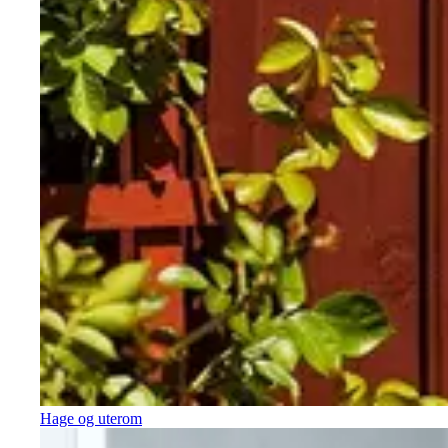
Hage og uterom