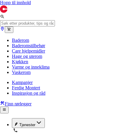
Hopp til innhold
Baderom
Baderomstilbehør
Care hjelpemidler
Hage og uterom
Kjøkken
Varme og inneklima
Vaskerom
Kampanjer
Ferdig Montert
Inspirasjon og råd
Finn rørlegger
Tjenester