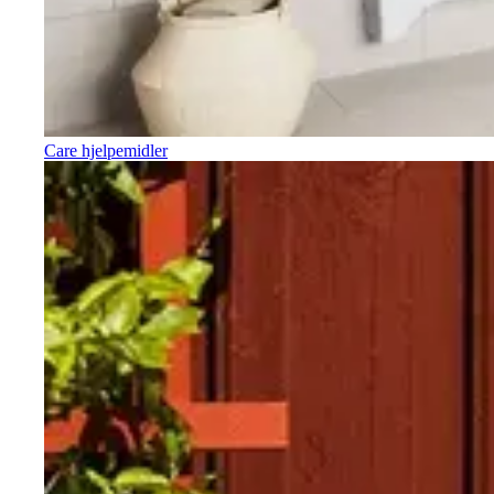
Care hjelpemidler