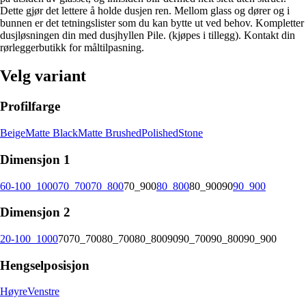
Dette gjør det lettere å holde dusjen ren. Mellom glass og dører og i
bunnen er det tetningslister som du kan bytte ut ved behov. Kompletter
dusjløsningen din med dusjhyllen Pile. (kjøpes i tillegg). Kontakt din
rørleggerbutikk for måltilpasning.
Velg variant
Profilfarge
Beige
Matte Black
Matte Brushed
Polished
Stone
Dimensjon 1
60-100_1000
70_700
70_800
70_900
80_800
80_900
90
90_900
Dimensjon 2
20-100_1000
70
70_700
80_700
80_800
90
90_700
90_800
90_900
Hengselposisjon
Høyre
Venstre