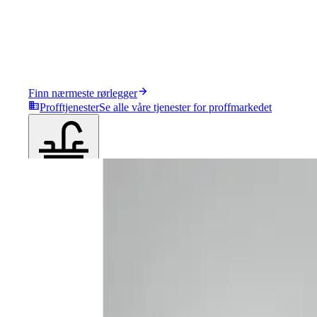
Finn nærmeste rørlegger
Profftjenester
Se alle våre tjenester for proffmarkedet
Produkter