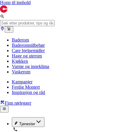
Hopp til innhold
Baderom
Baderomstilbehør
Care hjelpemidler
Hage og uterom
Kjøkken
Varme og inneklima
Vaskerom
Kampanjer
Ferdig Montert
Inspirasjon og råd
Finn rørlegger
Tjenester