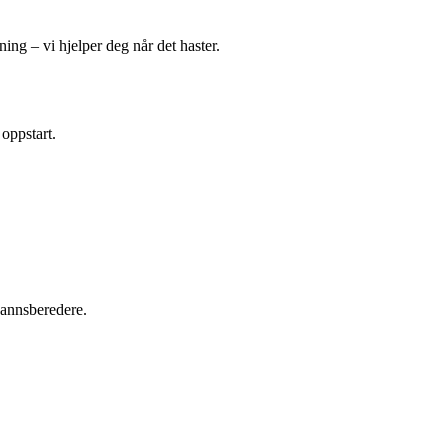
ing – vi hjelper deg når det haster.
 oppstart.
tvannsberedere.