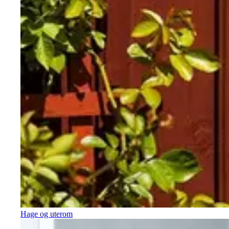
Hage og uterom