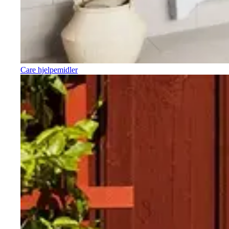
Care hjelpemidler