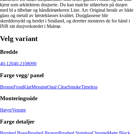
kjent som arkitektens dusjserie. Du kan matche utførelsen på dusjen
med bl a tilbehør og håndkletørkeren Line. Arc Original består av både
glass og metall av førsteklasses kvalitet. Dusjglassene blir
skreddersydd og herdet i Småland, og deretter monteres de for hånd i
INR sitt dusjverkstedet i Malmø.
Velg variant
Bredde
40-120
40-210
80
90
Farge vegg/ panel
Bronse
Frost
Klar
Messing
Opal Clear
Smoke
Timeless
Monteringsside
Høyre
Venstre
Farge detaljer
Brushed Brass
Brushed Bronze
Brushed Stainless
Chrome
Matte Black