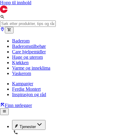
Hopp til innhold
Baderom
Baderomstilbehør
Care hjelpemidler
Hage og uterom
Kjøkken
Varme og inneklima
Vaskerom
Kampanjer
Ferdig Montert
Inspirasjon og råd
Finn rørlegger
Tjenester