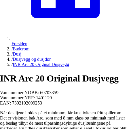
Forsiden
/
Baderom
/
Dusj
/
Dusjvegg og dusjdør
/
INR Arc 20 Original Dusjvegg
INR Arc 20 Original Dusjvegg
Varenummer NOBB:
60703359
Varenummer NRF:
1401129
EAN:
7392102099253
Når detaljene holdes på et minimum, får kreativiteten fritt spillerom.
Det er visjonen bak Arc, som med 8 mm glass og minimalt med lister
og beslag tilbyr de mest tilpasningsdyktige dusjløsningene på
markedet. En tidløs dusjklassiker som setter glasset i fokus og har blitt