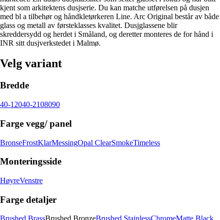
kjent som arkitektens dusjserie. Du kan matche utførelsen på dusjen
med bl a tilbehør og håndkletørkeren Line. Arc Original består av både
glass og metall av førsteklasses kvalitet. Dusjglassene blir
skreddersydd og herdet i Småland, og deretter monteres de for hånd i
INR sitt dusjverkstedet i Malmø.
Velg variant
Bredde
40-120
40-210
80
90
Farge vegg/ panel
Bronse
Frost
Klar
Messing
Opal Clear
Smoke
Timeless
Monteringsside
Høyre
Venstre
Farge detaljer
Brushed Brass
Brushed Bronze
Brushed Stainless
Chrome
Matte Black