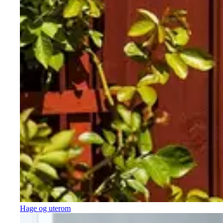
Hage og uterom