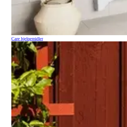
Care hjelpemidler