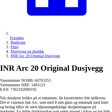
Forsiden
/
Baderom
/
Dusj
/
Dusjvegg og dusjdør
/
INR Arc 20 Original Dusjvegg
INR Arc 20 Original Dusjvegg
Varenummer NOBB:
60703353
Varenummer NRF:
1401123
EAN:
7392102099192
Når detaljene holdes på et minimum, får kreativiteten fritt spillerom.
Det er visjonen bak Arc, som med 8 mm glass og minimalt med lister
og beslag tilbyr de mest tilpasningsdyktige dusjløsningene på
markedet. En tidløs dusjklassiker som setter glasset i fokus og har blitt