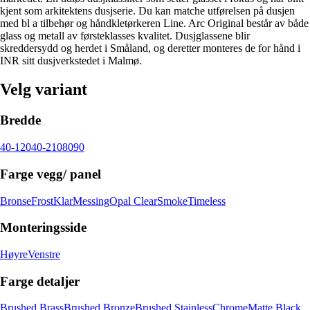
kjent som arkitektens dusjserie. Du kan matche utførelsen på dusjen
med bl a tilbehør og håndkletørkeren Line. Arc Original består av både
glass og metall av førsteklasses kvalitet. Dusjglassene blir
skreddersydd og herdet i Småland, og deretter monteres de for hånd i
INR sitt dusjverkstedet i Malmø.
Velg variant
Bredde
40-120
40-210
80
90
Farge vegg/ panel
Bronse
Frost
Klar
Messing
Opal Clear
Smoke
Timeless
Monteringsside
Høyre
Venstre
Farge detaljer
Brushed Brass
Brushed Bronze
Brushed Stainless
Chrome
Matte Black