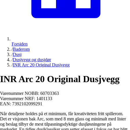
Forsiden
/
Baderom
/
Dusj
/
Dusjvegg og dusjdør
/
INR Arc 20 Original Dusjvegg
INR Arc 20 Original Dusjvegg
Varenummer NOBB:
60703363
Varenummer NRF:
1401133
EAN:
7392102099291
Når detaljene holdes på et minimum, får kreativiteten fritt spillerom.
Det er visjonen bak Arc, som med 8 mm glass og minimalt med lister
og beslag tilbyr de mest tilpasningsdyktige dusjløsningene på
markedet. En tidløs dusjklassiker som setter glasset i fokus og har blitt