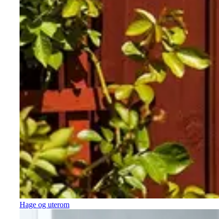
Hage og uterom