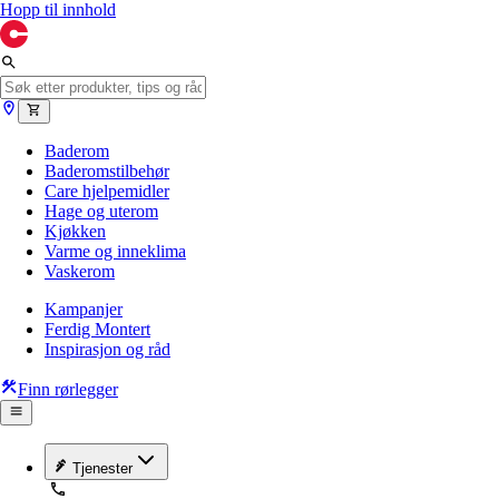
Hopp til innhold
Baderom
Baderomstilbehør
Care hjelpemidler
Hage og uterom
Kjøkken
Varme og inneklima
Vaskerom
Kampanjer
Ferdig Montert
Inspirasjon og råd
Finn rørlegger
Tjenester