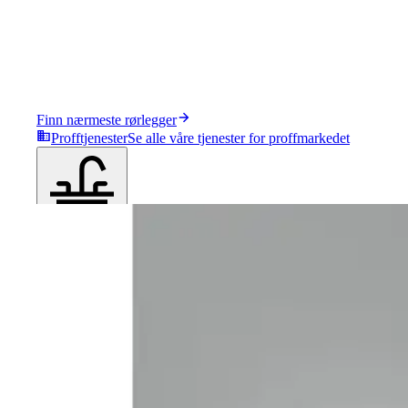
Finn nærmeste rørlegger
Profftjenester
Se alle våre tjenester for proffmarkedet
Produkter