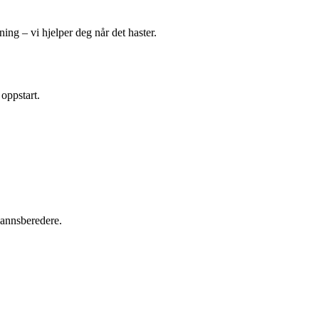
ing – vi hjelper deg når det haster.
 oppstart.
tvannsberedere.