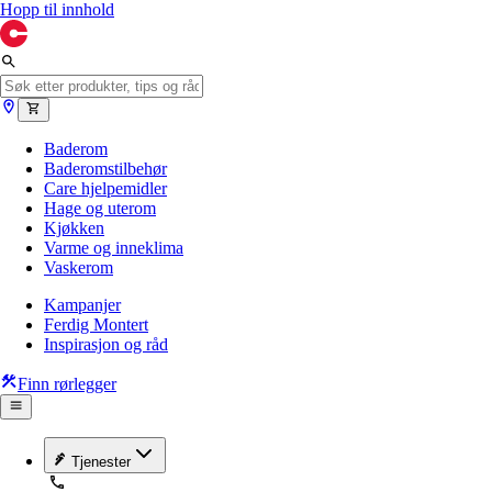
Hopp til innhold
Baderom
Baderomstilbehør
Care hjelpemidler
Hage og uterom
Kjøkken
Varme og inneklima
Vaskerom
Kampanjer
Ferdig Montert
Inspirasjon og råd
Finn rørlegger
Tjenester