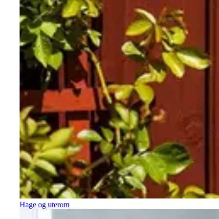
Hage og uterom