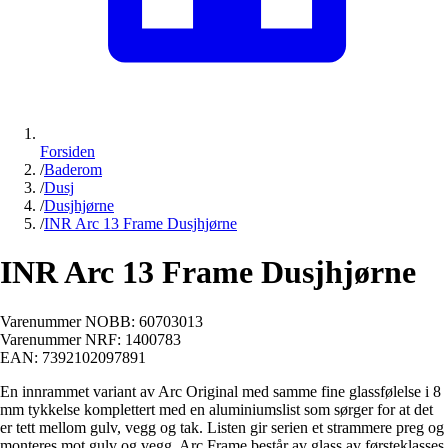
Forsiden
/
Baderom
/
Dusj
/
Dusjhjørne
/
INR Arc 13 Frame Dusjhjørne
INR Arc 13 Frame Dusjhjørne
Varenummer NOBB:
60703013
Varenummer NRF:
1400783
EAN:
7392102097891
En innrammet variant av Arc Original med samme fine glassfølelse i 8
mm tykkelse komplettert med en aluminiumslist som sørger for at det
er tett mellom gulv, vegg og tak. Listen gir serien et strammere preg og
monteres mot gulv og vegg. Arc Frame består av glass av førsteklasses