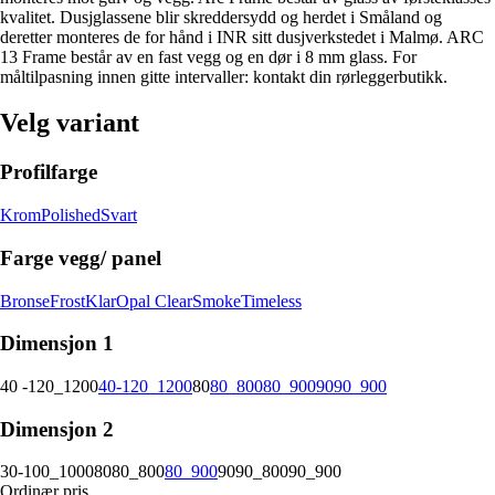
kvalitet. Dusjglassene blir skreddersydd og herdet i Småland og
deretter monteres de for hånd i INR sitt dusjverkstedet i Malmø. ARC
13 Frame består av en fast vegg og en dør i 8 mm glass. For
måltilpasning innen gitte intervaller: kontakt din rørleggerbutikk.
Velg variant
Profilfarge
Krom
Polished
Svart
Farge vegg/ panel
Bronse
Frost
Klar
Opal Clear
Smoke
Timeless
Dimensjon 1
40 -120_1200
40-120_1200
80
80_800
80_900
90
90_900
Dimensjon 2
30-100_1000
80
80_800
80_900
90
90_800
90_900
Ordinær pris