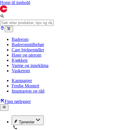
Hopp til innhold
Baderom
Baderomstilbehør
Care hjelpemidler
Hage og uterom
Kjøkken
Varme og inneklima
Vaskerom
Kampanjer
Ferdig Montert
Inspirasjon og råd
Finn rørlegger
Tjenester