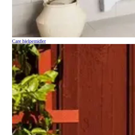
Care hjelpemidler