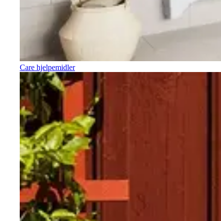
Care hjelpemidler