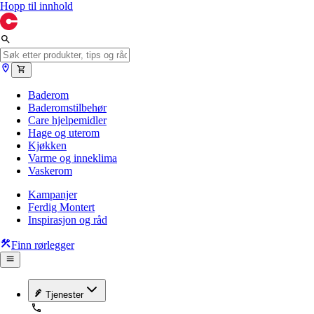
Hopp til innhold
Baderom
Baderomstilbehør
Care hjelpemidler
Hage og uterom
Kjøkken
Varme og inneklima
Vaskerom
Kampanjer
Ferdig Montert
Inspirasjon og råd
Finn rørlegger
Tjenester