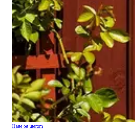
Hage og uterom