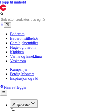
Hopp til innhold
Baderom
Baderomstilbehør
Care hjelpemidler
Hage og uterom
Kjøkken
Varme og inneklima
Vaskerom
Kampanjer
Ferdig Montert
Inspirasjon og råd
Finn rørlegger
Tjenester