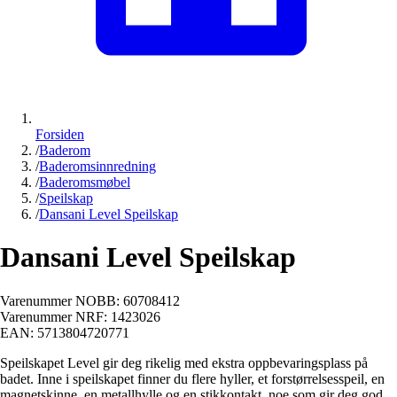
Forsiden
/
Baderom
/
Baderomsinnredning
/
Baderomsmøbel
/
Speilskap
/
Dansani Level Speilskap
Dansani Level Speilskap
Varenummer NOBB:
60708412
Varenummer NRF:
1423026
EAN:
5713804720771
Speilskapet Level gir deg rikelig med ekstra oppbevaringsplass på
badet. Inne i speilskapet finner du flere hyller, et forstørrelsesspeil, en
magnetskinne, en metallhylle og en stikkontakt, noe som gir deg god