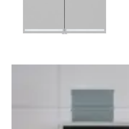
Varme og inneklima