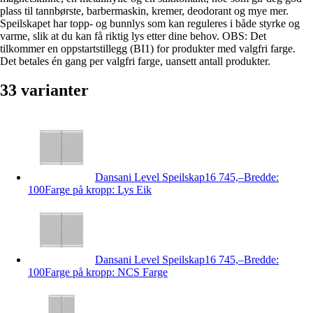
plass til tannbørste, barbermaskin, kremer, deodorant og mye mer.
Speilskapet har topp- og bunnlys som kan reguleres i både styrke og
varme, slik at du kan få riktig lys etter dine behov. OBS: Det
tilkommer en oppstartstillegg (BI1) for produkter med valgfri farge.
Det betales én gang per valgfri farge, uansett antall produkter.
33
varianter
Dansani Level Speilskap
16 745,–
Bredde:
100
Farge på kropp: Lys Eik
Dansani Level Speilskap
16 745,–
Bredde:
100
Farge på kropp: NCS Farge