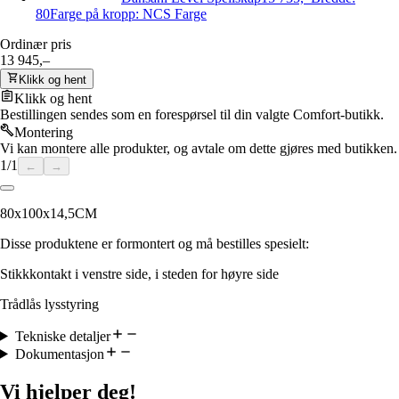
80
Farge på kropp: NCS Farge
Ordinær pris
13 945,–
Klikk og hent
Klikk og hent
Bestillingen sendes som en forespørsel til din valgte Comfort-butikk.
Montering
Vi kan montere alle produkter, og avtale om dette gjøres med butikken.
1
/
1
←
→
80x100x14,5CM
Disse produktene er formontert og må bestilles spesielt:
Stikkkontakt i venstre side, i steden for høyre side
Trådlås lysstyring
Tekniske detaljer
Dokumentasjon
Vi hjelper deg!