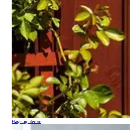
Hage og uterom