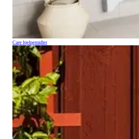
Care hjelpemidler