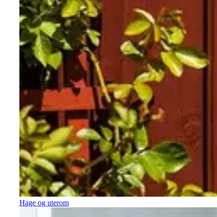
Hage og uterom