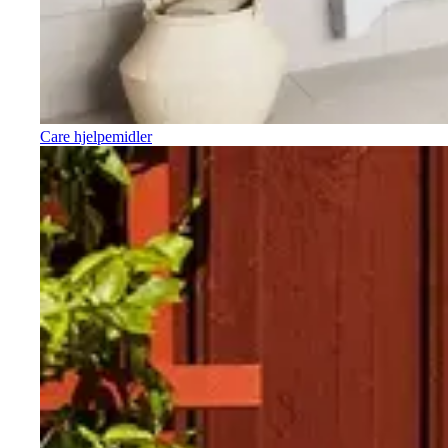
Care hjelpemidler