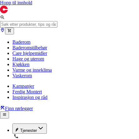
Hopp til innhold
Baderom
Baderomstilbehør
Care hjelpemidler
Hage og uterom
Kjøkken
Varme og inneklima
Vaskerom
Kampanjer
Ferdig Montert
Inspirasjon og råd
Finn rørlegger
Tjenester