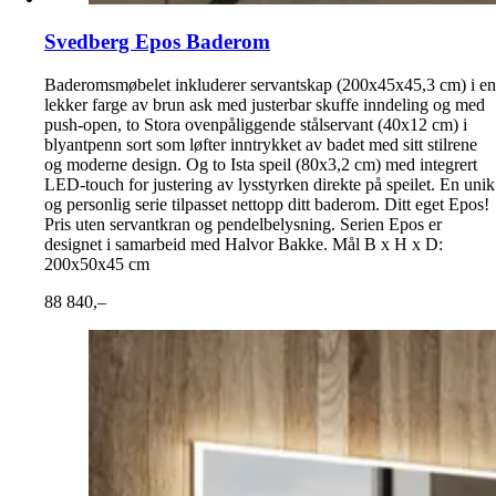
Svedberg Epos Baderom
Baderomsmøbelet inkluderer servantskap (200x45x45,3 cm) i en
lekker farge av brun ask med justerbar skuffe inndeling og med
push-open, to Stora ovenpåliggende stålservant (40x12 cm) i
blyantpenn sort som løfter inntrykket av badet med sitt stilrene
og moderne design. Og to Ista speil (80x3,2 cm) med integrert
LED-touch for justering av lysstyrken direkte på speilet. En unik
og personlig serie tilpasset nettopp ditt baderom. Ditt eget Epos!
Pris uten servantkran og pendelbelysning. Serien Epos er
designet i samarbeid med Halvor Bakke. Mål B x H x D:
200x50x45 cm
88 840,–