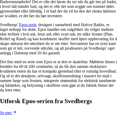
Baderomsmøbelet! Det er ofte det første du ser når du går inn på badet,
i hvert fall mindre bad, og det er ofte det som avgjør om rommet føles
gjennomført eller tilfeldig. I et bad der du vil ha den der ekstra følelsen
av kvalitet, er det her du bør investere.
Svedbergs'
Epos-serie
, designet i samarbeid med Halvor Bakke, er
laget nettopp for dette. Epos handler om valgfrihet: du velger mellom
ekte trefinér i hvit ask, brun ask eller svart ask, tre ulike fronter (Plan,
Relief og Rand) og kan kombinere skuffer med åpen oppbevaring for å
skape akkurat det uttrykket du er ute etter. Servantene har en tynn kant
som gir et lett, svevende uttrykk, og alt produseres på Svedbergs’ eget
anlegg i Dalstorp med 20 års garanti.
Det fine med en serie som Epos er at den er skalerbar. Møblene finnes i
bredder fra 60 til 200 centimeter, så du får den samme eksklusive
kvaliteten enten du har et kompakt gjestebad eller et romslig hovedbad.
Og så er det detaljene, selvsagt, skuffeinnredning i massivt tre malt i
samme farge som fronten, integrerte strømuttak for elektrisk tannbørste
og hårtørker, og belysning i skuffene som gjør at du faktisk finner det
du leter etter.
Utforsk Epos-serien fra Svedbergs
Se mer