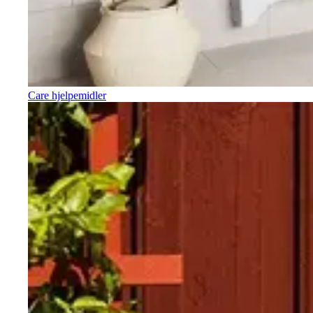
Care hjelpemidler