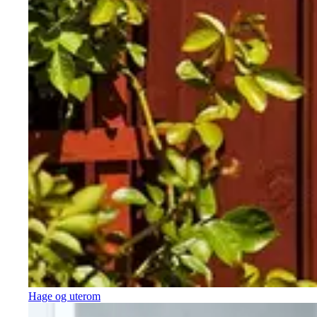
Hage og uterom