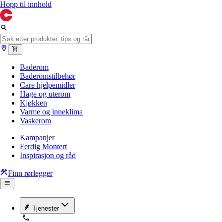
Hopp til innhold
Baderom
Baderomstilbehør
Care hjelpemidler
Hage og uterom
Kjøkken
Varme og inneklima
Vaskerom
Kampanjer
Ferdig Montert
Inspirasjon og råd
Finn rørlegger
Tjenester