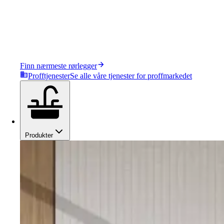
Finn nærmeste rørlegger
Profftjenester
Se alle våre tjenester for proffmarkedet
Produkter