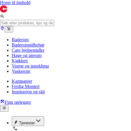
Hopp til innhold
Baderom
Baderomstilbehør
Care hjelpemidler
Hage og uterom
Kjøkken
Varme og inneklima
Vaskerom
Kampanjer
Ferdig Montert
Inspirasjon og råd
Finn rørlegger
Tjenester