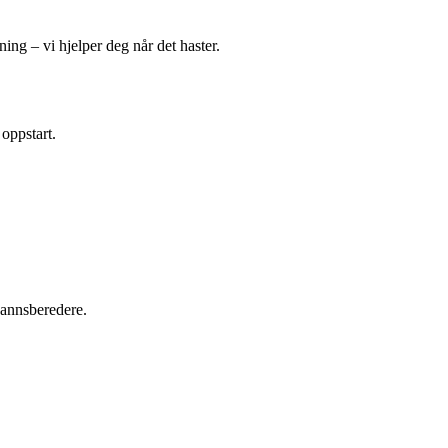
ing – vi hjelper deg når det haster.
 oppstart.
tvannsberedere.