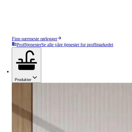
Finn nærmeste rørlegger
Profftjenester
Se alle våre tjenester for proffmarkedet
Produkter