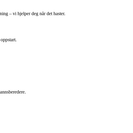
ing – vi hjelper deg når det haster.
 oppstart.
tvannsberedere.