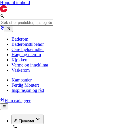
Hopp til innhold
Baderom
Baderomstilbehør
Care hjelpemidler
Hage og uterom
Kjøkken
Varme og inneklima
Vaskerom
Kampanjer
Ferdig Montert
Inspirasjon og råd
Finn rørlegger
Tjenester