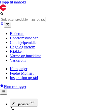
Hopp til innhold
Baderom
Baderomstilbehør
Care hjelpemidler
Hage og uterom
Kjøkken
Varme og inneklima
Vaskerom
Kampanjer
Ferdig Montert
Inspirasjon og råd
Finn rørlegger
Tjenester