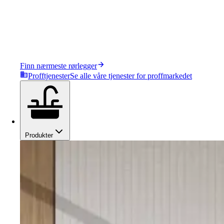
Finn nærmeste rørlegger
Profftjenester
Se alle våre tjenester for proffmarkedet
Produkter