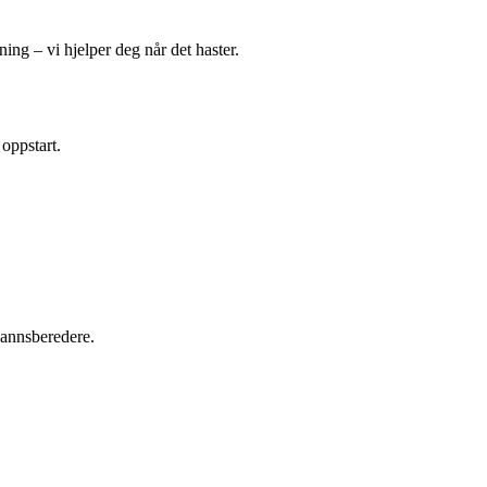
ing – vi hjelper deg når det haster.
 oppstart.
tvannsberedere.