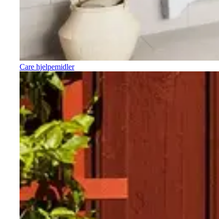
Care hjelpemidler