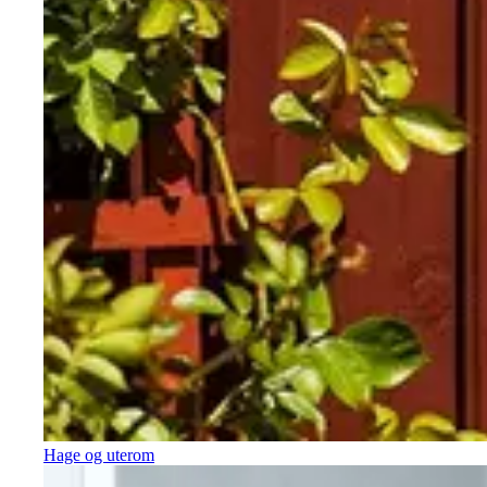
Hage og uterom