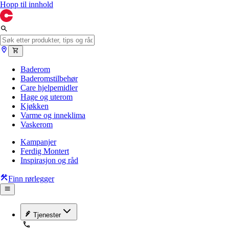
Hopp til innhold
Baderom
Baderomstilbehør
Care hjelpemidler
Hage og uterom
Kjøkken
Varme og inneklima
Vaskerom
Kampanjer
Ferdig Montert
Inspirasjon og råd
Finn rørlegger
Tjenester