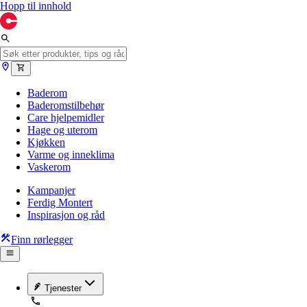
Hopp til innhold
Baderom
Baderomstilbehør
Care hjelpemidler
Hage og uterom
Kjøkken
Varme og inneklima
Vaskerom
Kampanjer
Ferdig Montert
Inspirasjon og råd
Finn rørlegger
Tjenester