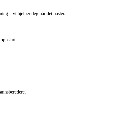
ing – vi hjelper deg når det haster.
 oppstart.
tvannsberedere.