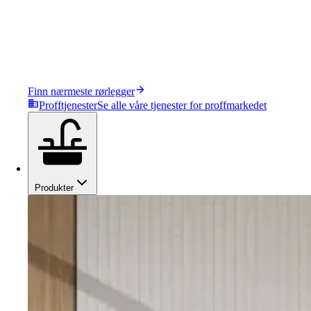
Finn nærmeste rørlegger
Profftjenester
Se alle våre tjenester for proffmarkedet
Produkter