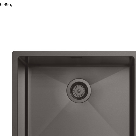
6 995,–