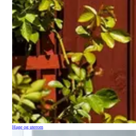
Hage og uterom