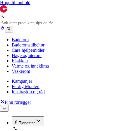
Hopp til innhold
Baderom
Baderomstilbehør
Care hjelpemidler
Hage og uterom
Kjøkken
Varme og inneklima
Vaskerom
Kampanjer
Ferdig Montert
Inspirasjon og råd
Finn rørlegger
Tjenester