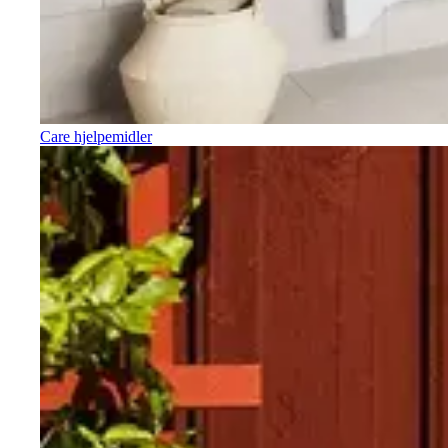
Care hjelpemidler