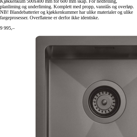
Kjøkkenkum 500x400 mm for 600 mm skap. For nedfelling,
planliming og underliming. Komplett med propp, vannlås og overløp.
NB! Blandebatterier og kjøkkenkummer har ulike materialer og ulike
fargeprosesser. Overflatene er derfor ikke identiske.
9 995,–