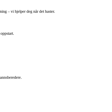
ing – vi hjelper deg når det haster.
 oppstart.
tvannsberedere.