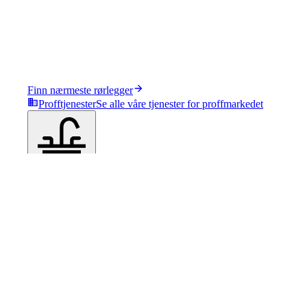
Finn nærmeste rørlegger
Profftjenester
Se alle våre tjenester for proffmarkedet
Produkter