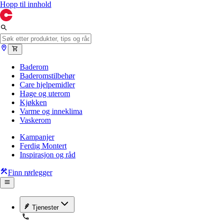
Hopp til innhold
Baderom
Baderomstilbehør
Care hjelpemidler
Hage og uterom
Kjøkken
Varme og inneklima
Vaskerom
Kampanjer
Ferdig Montert
Inspirasjon og råd
Finn rørlegger
Tjenester