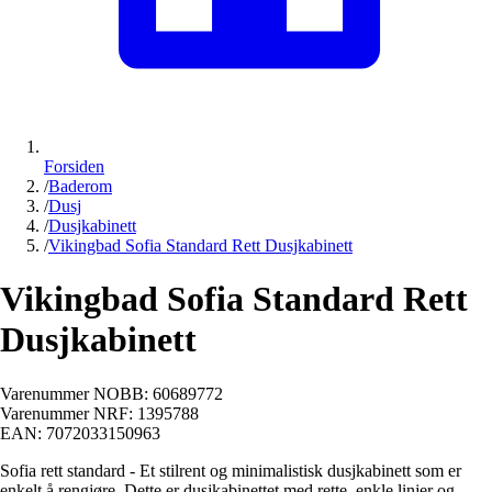
Forsiden
/
Baderom
/
Dusj
/
Dusjkabinett
/
Vikingbad Sofia Standard Rett Dusjkabinett
Vikingbad Sofia Standard Rett
Dusjkabinett
Varenummer NOBB:
60689772
Varenummer NRF:
1395788
EAN:
7072033150963
Sofia rett standard - Et stilrent og minimalistisk dusjkabinett som er
enkelt å rengjøre. Dette er dusjkabinettet med rette, enkle linjer og