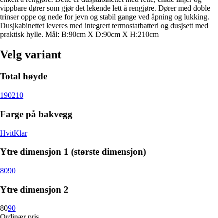
vippbare dører som gjør det lekende lett å rengjøre. Dører med doble
trinser oppe og nede for jevn og stabil gange ved åpning og lukking.
Dusjkabinettet leveres med integrert termostatbatteri og dusjsett med
praktisk hylle. Mål: B:90cm X D:90cm X H:210cm
Velg variant
Total høyde
190
210
Farge på bakvegg
Hvit
Klar
Ytre dimensjon 1 (største dimensjon)
80
90
Ytre dimensjon 2
80
90
Ordinær pris