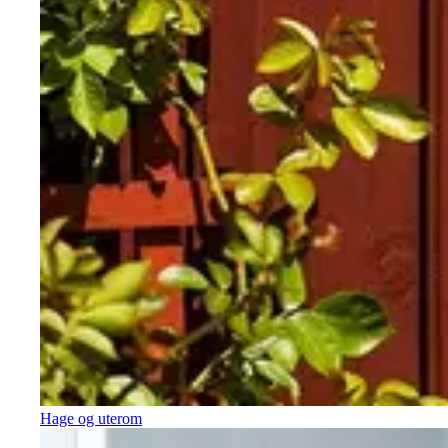
Hage og uterom