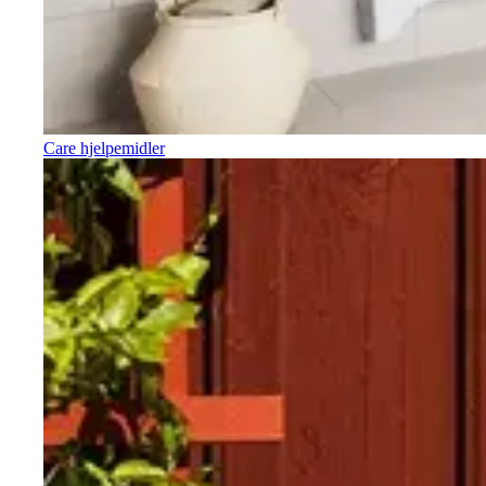
Care hjelpemidler