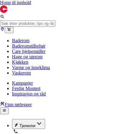
Hopp til innhold
Baderom
Baderomstilbehør
Care hjelpemidler
Hage og uterom
Kjøkken
Varme og inneklima
Vaskerom
Kampanjer
Ferdig Montert
Inspirasjon og råd
Finn rørlegger
Tjenester