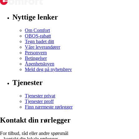
Nyttige lenker
Om Comfort
OBOS-rabatt
Tegn badet ditt
Våre leverandører
Personvern
Betingelser
Åpenhetsloven
Meld deg på nyhetsbrev
Tjenester
Tjenester privat
Tjenester proff
Finn nærmeste rørlegger
Kontakt din rørlegger
For tilbud, råd eller andre spørsmål
– kontakt din lokale rørlegger