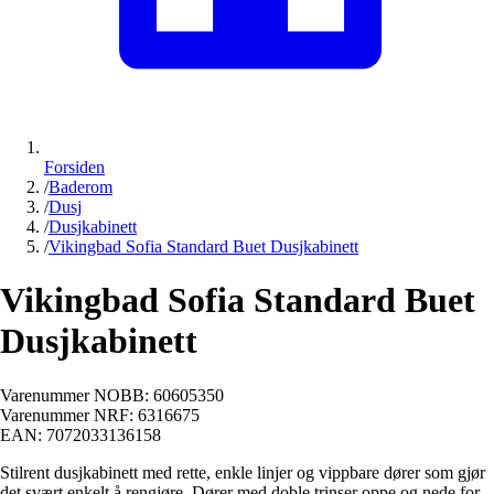
Forsiden
/
Baderom
/
Dusj
/
Dusjkabinett
/
Vikingbad Sofia Standard Buet Dusjkabinett
Vikingbad Sofia Standard Buet
Dusjkabinett
Varenummer NOBB:
60605350
Varenummer NRF:
6316675
EAN:
7072033136158
Stilrent dusjkabinett med rette, enkle linjer og vippbare dører som gjør
det svært enkelt å rengjøre. Dører med doble trinser oppe og nede for