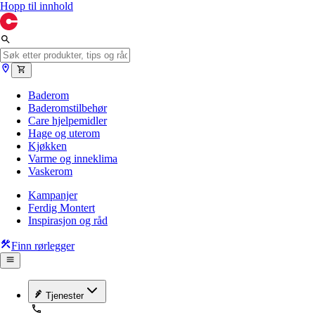
Hopp til innhold
Baderom
Baderomstilbehør
Care hjelpemidler
Hage og uterom
Kjøkken
Varme og inneklima
Vaskerom
Kampanjer
Ferdig Montert
Inspirasjon og råd
Finn rørlegger
Tjenester