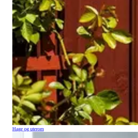
Hage og uterom