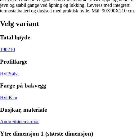
jevn og stabil gange ved åpning og lukking. Leveres med integrert
termostatbatteri og dusjsett med praktisk hylle. Mål: 90X90X210 cm.
Velg variant
Total høyde
190
210
Profilfarge
Hvit
Sølv
Farge på bakvegg
Hvit
Klar
Dusjkar, materiale
Andre
Støpemarmor
Ytre dimensjon 1 (største dimensjon)