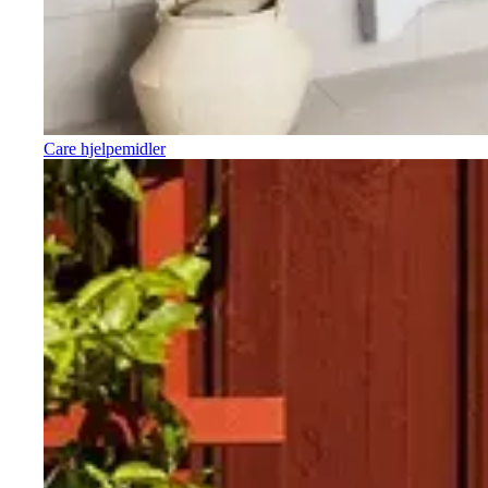
Care hjelpemidler