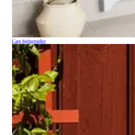
Care hjelpemidler