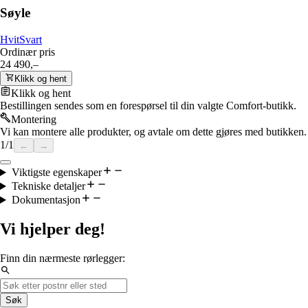
Søyle
Hvit
Svart
Ordinær pris
24 490,–
Klikk og hent
Klikk og hent
Bestillingen sendes som en forespørsel til din valgte Comfort-butikk.
Montering
Vi kan montere alle produkter, og avtale om dette gjøres med butikken.
1
/
1
←
→
Viktigste egenskaper
Tekniske detaljer
Dokumentasjon
Vi hjelper deg!
Finn din nærmeste rørlegger:
Søk