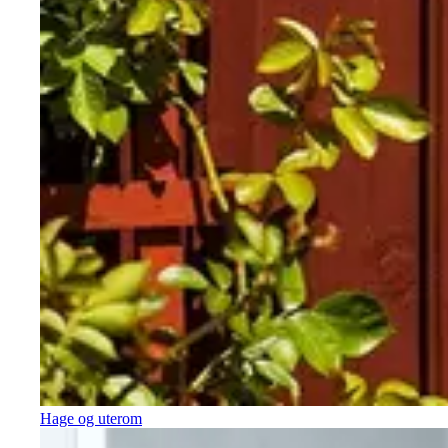
Hage og uterom