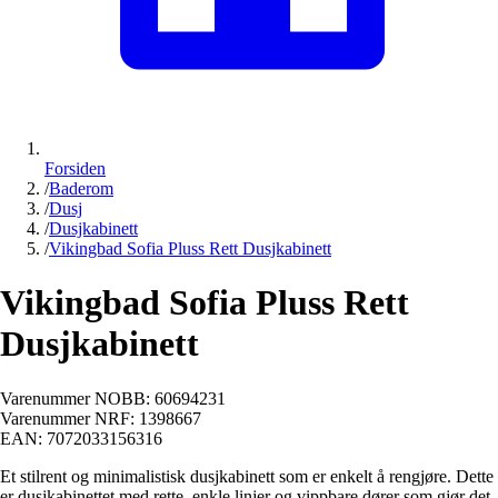
Forsiden
/
Baderom
/
Dusj
/
Dusjkabinett
/
Vikingbad Sofia Pluss Rett Dusjkabinett
Vikingbad Sofia Pluss Rett
Dusjkabinett
Varenummer NOBB:
60694231
Varenummer NRF:
1398667
EAN:
7072033156316
Et stilrent og minimalistisk dusjkabinett som er enkelt å rengjøre. Dette
er dusjkabinettet med rette, enkle linjer og vippbare dører som gjør det