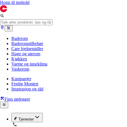
Hopp til innhold
Baderom
Baderomstilbehør
Care hjelpemidler
Hage og uterom
Kjøkken
Varme og inneklima
Vaskerom
Kampanjer
Ferdig Montert
Inspirasjon og råd
Finn rørlegger
Tjenester