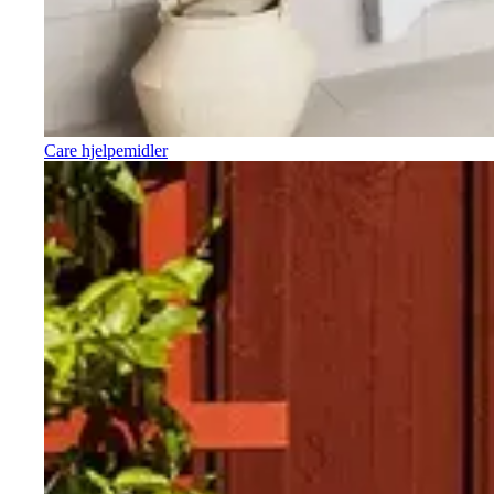
Care hjelpemidler