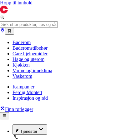
Hopp til innhold
Baderom
Baderomstilbehør
Care hjelpemidler
Hage og uterom
Kjøkken
Varme og inneklima
Vaskerom
Kampanjer
Ferdig Montert
Inspirasjon og råd
Finn rørlegger
Tjenester