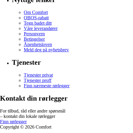
Om Comfort
OBOS-rabatt
Tegn badet ditt
Våre leverandører
Personvern
Betingelser
Åpenhetsloven
Meld deg på nyhetsbrev
Tjenester
Tjenester privat
Tjenester proff
Finn nærmeste rørlegger
Kontakt din rørlegger
For tilbud, råd eller andre spørsmål
– kontakt din lokale rørlegger
Finn rørlegger
Copyright ©
2026
Comfort