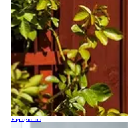
Hage og uterom