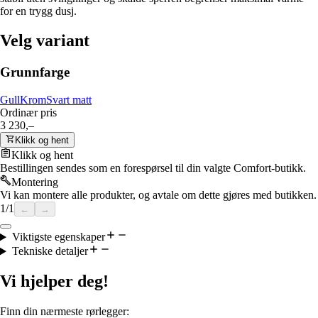
for en trygg dusj.
Velg variant
Grunnfarge
Gull
Krom
Svart matt
Ordinær pris
3 230,–
Klikk og hent
Klikk og hent
Bestillingen sendes som en forespørsel til din valgte Comfort-butikk.
Montering
Vi kan montere alle produkter, og avtale om dette gjøres med butikken.
1
/
1
←
→
Viktigste egenskaper
Tekniske detaljer
Vi hjelper deg!
Finn din nærmeste rørlegger: