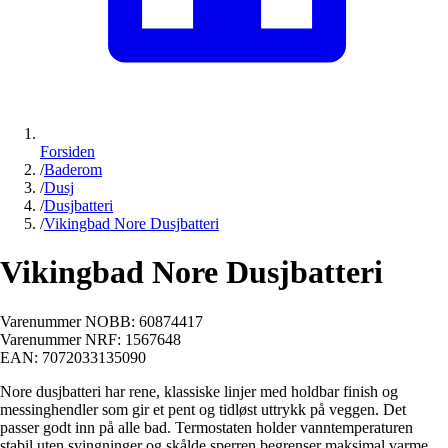
Forsiden
/
Baderom
/
Dusj
/
Dusjbatteri
/
Vikingbad Nore Dusjbatteri
Vikingbad Nore Dusjbatteri
Varenummer NOBB:
60874417
Varenummer NRF:
1567648
EAN:
7072033135090
Nore dusjbatteri har rene, klassiske linjer med holdbar finish og
messinghendler som gir et pent og tidløst uttrykk på veggen. Det
passer godt inn på alle bad. Termostaten holder vanntemperaturen
stabil uten svingninger og skålde sperren begrenser maksimal varme