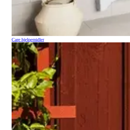
Care hjelpemidler