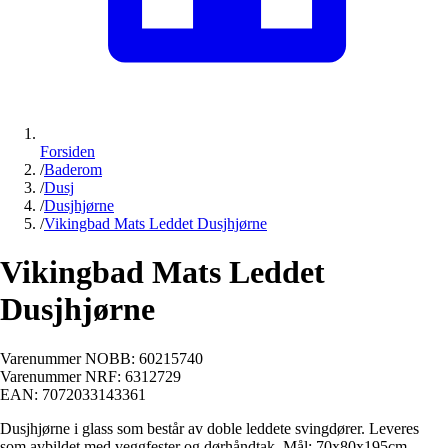
Forsiden
/
Baderom
/
Dusj
/
Dusjhjørne
/
Vikingbad Mats Leddet Dusjhjørne
Vikingbad Mats Leddet
Dusjhjørne
Varenummer NOBB:
60215740
Varenummer NRF:
6312729
EAN:
7072033143361
Dusjhjørne i glass som består av doble leddete svingdører. Leveres
som avbildet med veggfester og dørhåndtak. Mål: 70x80x195cm