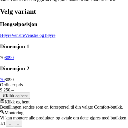
Velg variant
Hengselposisjon
Høyre
Venstre
Venstre og høyre
Dimensjon 1
70
80
90
Dimensjon 2
70
80
90
Ordinær pris
9 250,–
Klikk og hent
Klikk og hent
Bestillingen sendes som en forespørsel til din valgte Comfort-butikk.
Montering
Vi kan montere alle produkter, og avtale om dette gjøres med butikken.
1
/
1
←
→