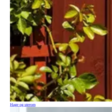
Hage og uterom