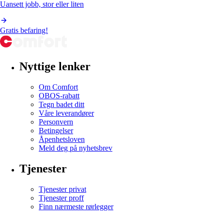
Uansett jobb, stor eller liten
Gratis befaring!
Nyttige lenker
Om Comfort
OBOS-rabatt
Tegn badet ditt
Våre leverandører
Personvern
Betingelser
Åpenhetsloven
Meld deg på nyhetsbrev
Tjenester
Tjenester privat
Tjenester proff
Finn nærmeste rørlegger