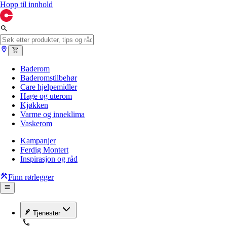
Hopp til innhold
Baderom
Baderomstilbehør
Care hjelpemidler
Hage og uterom
Kjøkken
Varme og inneklima
Vaskerom
Kampanjer
Ferdig Montert
Inspirasjon og råd
Finn rørlegger
Tjenester