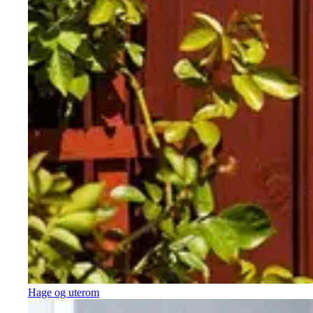
Hage og uterom