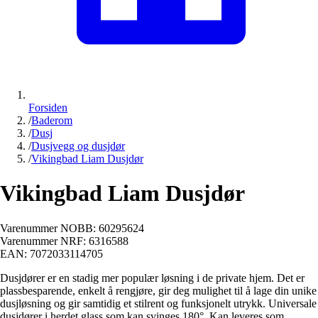
Forsiden
/
Baderom
/
Dusj
/
Dusjvegg og dusjdør
/
Vikingbad Liam Dusjdør
Vikingbad Liam Dusjdør
Varenummer NOBB:
60295624
Varenummer NRF:
6316588
EAN:
7072033114705
Dusjdører er en stadig mer populær løsning i de private hjem. Det er
plassbesparende, enkelt å rengjøre, gir deg mulighet til å lage din unike
dusjløsning og gir samtidig et stilrent og funksjonelt utrykk. Universale
dusjdører i herdet glass som kan svinges 180°. Kan leveres som