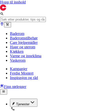
Hopp til innhold
Baderom
Baderomstilbehør
Care hjelpemidler
Hage og uterom
Kjøkken
Varme og inneklima
Vaskerom
Kampanjer
Ferdig Montert
Inspirasjon og råd
Finn rørlegger
Tjenester