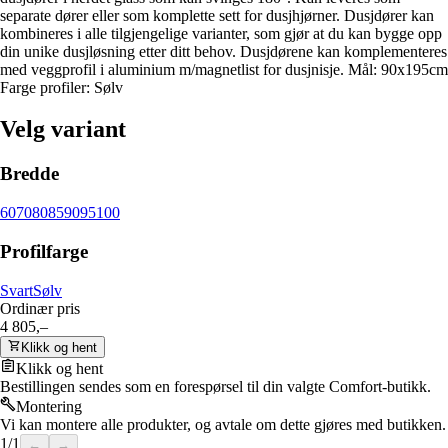
separate dører eller som komplette sett for dusjhjørner. Dusjdører kan
kombineres i alle tilgjengelige varianter, som gjør at du kan bygge opp
din unike dusjløsning etter ditt behov. Dusjdørene kan komplementeres
med veggprofil i aluminium m/magnetlist for dusjnisje. Mål: 90x195cm
Farge profiler: Sølv
Velg variant
Bredde
60
70
80
85
90
95
100
Profilfarge
Svart
Sølv
Ordinær pris
4 805,–
Klikk og hent
Klikk og hent
Bestillingen sendes som en forespørsel til din valgte Comfort-butikk.
Montering
Vi kan montere alle produkter, og avtale om dette gjøres med butikken.
1
/
1
←
→