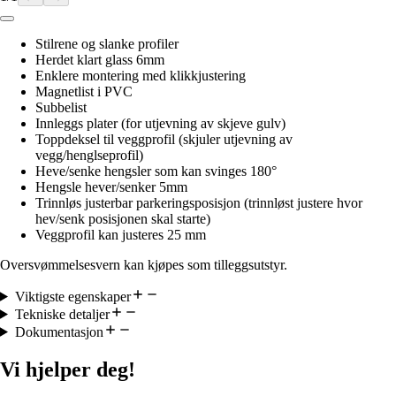
Stilrene og slanke profiler
Herdet klart glass 6mm
Enklere montering med klikkjustering
Magnetlist i PVC
Subbelist
Innleggs plater (for utjevning av skjeve gulv)
Toppdeksel til veggprofil (skjuler utjevning av
vegg/henglseprofil)
Heve/senke hengsler som kan svinges 180°
Hengsle hever/senker 5mm
Trinnløs justerbar parkeringsposisjon (trinnløst justere hvor
hev/senk posisjonen skal starte)
Veggprofil kan justeres 25 mm
Oversvømmelsesvern kan kjøpes som tilleggsutstyr.
Viktigste egenskaper
Tekniske detaljer
Dokumentasjon
Vi hjelper deg!