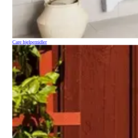
Care hjelpemidler