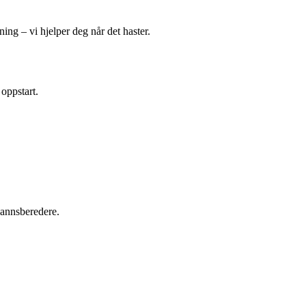
ing – vi hjelper deg når det haster.
 oppstart.
tvannsberedere.