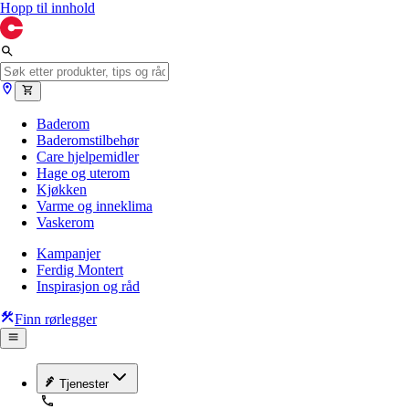
Hopp til innhold
Baderom
Baderomstilbehør
Care hjelpemidler
Hage og uterom
Kjøkken
Varme og inneklima
Vaskerom
Kampanjer
Ferdig Montert
Inspirasjon og råd
Finn rørlegger
Tjenester