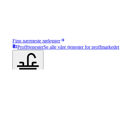
Finn nærmeste rørlegger
Profftjenester
Se alle våre tjenester for proffmarkedet
Produkter