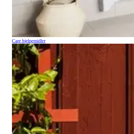
Care hjelpemidler