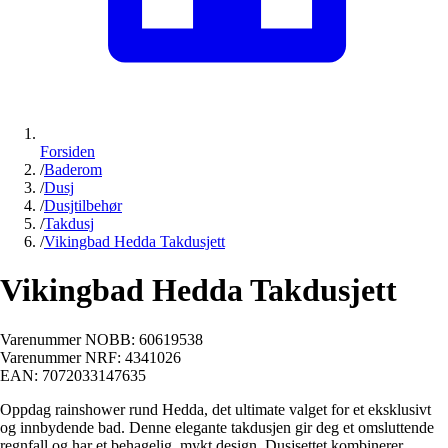
Forsiden
/
Baderom
/
Dusj
/
Dusjtilbehør
/
Takdusj
/
Vikingbad Hedda Takdusjett
Vikingbad Hedda Takdusjett
Varenummer NOBB:
60619538
Varenummer NRF:
4341026
EAN:
7072033147635
Oppdag rainshower rund Hedda, det ultimate valget for et eksklusivt
og innbydende bad. Denne elegante takdusjen gir deg et omsluttende
regnfall og har et behagelig, mykt design. Dusjsettet kombinerer