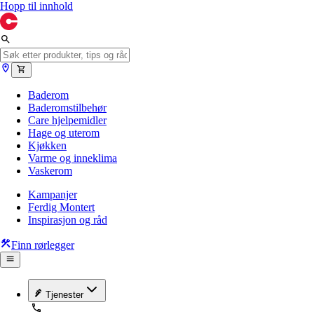
Hopp til innhold
Baderom
Baderomstilbehør
Care hjelpemidler
Hage og uterom
Kjøkken
Varme og inneklima
Vaskerom
Kampanjer
Ferdig Montert
Inspirasjon og råd
Finn rørlegger
Tjenester