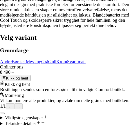
elegant design med praktiske fordeler for enestående dusjkomfort. Den
store runde takdusjen skaper en uovertruffen velværefølelse, mens den
medfølgende hånddusjen gir allsidighet og luksus. Blandebatteriet med
Cool Touch og skoldesperre sikrer trygghet for hele familien, og den
høydejusterbare konstruksjonen tilpasser seg perfekt dine behov.
Velg variant
Grunnfarge
Andre
Børstet Messing
Grå
Gull
Krom
Svart matt
Ordinær pris
8 490,–
Klikk og hent
Klikk og hent
Bestillingen sendes som en forespørsel til din valgte Comfort-butikk.
Montering
Vi kan montere alle produkter, og avtale om dette gjøres med butikken.
1
/
1
←
→
Viktigste egenskaper
Tekniske detaljer