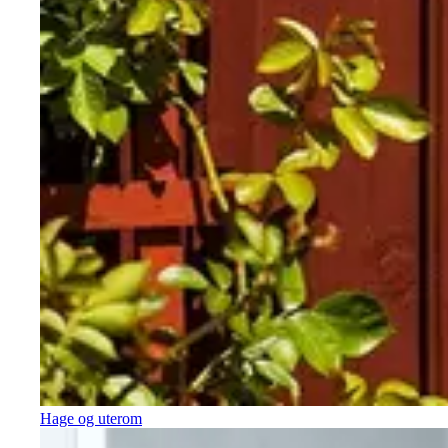
Hage og uterom