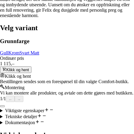
og innbydende utseende. Uansett om du ønsker en oppfriskning eller
en full renovering, gir Felix deg dusjglede med personlig preg og
enestående harmoni.
Velg variant
Grunnfarge
Gull
Krom
Svart Matt
Ordinær pris
1 115,–
Klikk og hent
Klikk og hent
Bestillingen sendes som en forespørsel til din valgte Comfort-butikk.
Montering
Vi kan montere alle produkter, og avtale om dette gjøres med butikken.
1
/
1
←
→
Viktigste egenskaper
Tekniske detaljer
Dokumentasjon