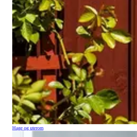
Hage og uterom