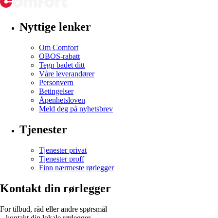
Nyttige lenker
Om Comfort
OBOS-rabatt
Tegn badet ditt
Våre leverandører
Personvern
Betingelser
Åpenhetsloven
Meld deg på nyhetsbrev
Tjenester
Tjenester privat
Tjenester proff
Finn nærmeste rørlegger
Kontakt din rørlegger
For tilbud, råd eller andre spørsmål
– kontakt din lokale rørlegger