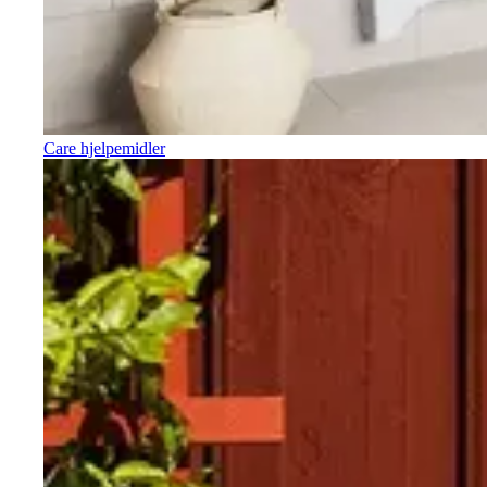
Care hjelpemidler