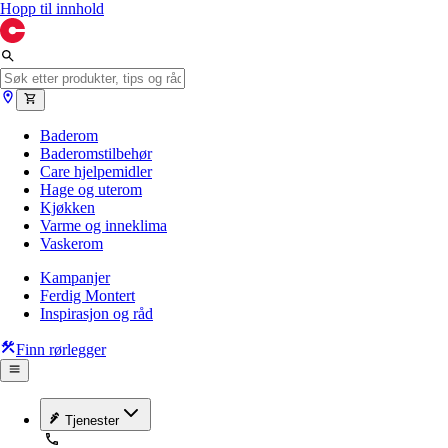
Hopp til innhold
Baderom
Baderomstilbehør
Care hjelpemidler
Hage og uterom
Kjøkken
Varme og inneklima
Vaskerom
Kampanjer
Ferdig Montert
Inspirasjon og råd
Finn rørlegger
Tjenester