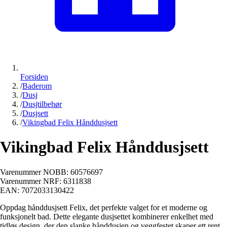
Forsiden
/
Baderom
/
Dusj
/
Dusjtilbehør
/
Dusjsett
/
Vikingbad Felix Hånddusjsett
Vikingbad Felix Hånddusjsett
Varenummer NOBB:
60576697
Varenummer NRF:
6311838
EAN:
7072033130422
Oppdag hånddusjsett Felix, det perfekte valget for et moderne og
funksjonelt bad. Dette elegante dusjsettet kombinerer enkelhet med
tidløs design, der den slanke hånddusjen og veggfestet skaper ett rent