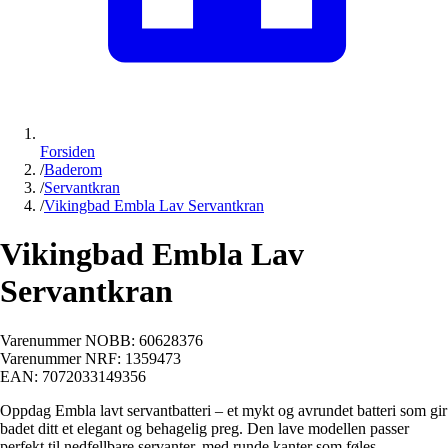
Forsiden
/
Baderom
/
Servantkran
/
Vikingbad Embla Lav Servantkran
Vikingbad Embla Lav
Servantkran
Varenummer NOBB:
60628376
Varenummer NRF:
1359473
EAN:
7072033149356
Oppdag Embla lavt servantbatteri – et mykt og avrundet batteri som gir
badet ditt et elegant og behagelig preg. Den lave modellen passer
perfekt til nedfellbare servanter, med runde kanter som føles