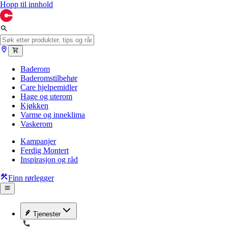
Hopp til innhold
Baderom
Baderomstilbehør
Care hjelpemidler
Hage og uterom
Kjøkken
Varme og inneklima
Vaskerom
Kampanjer
Ferdig Montert
Inspirasjon og råd
Finn rørlegger
Tjenester