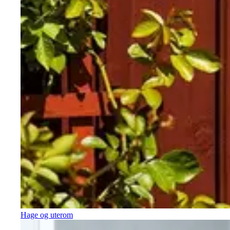
Hage og uterom