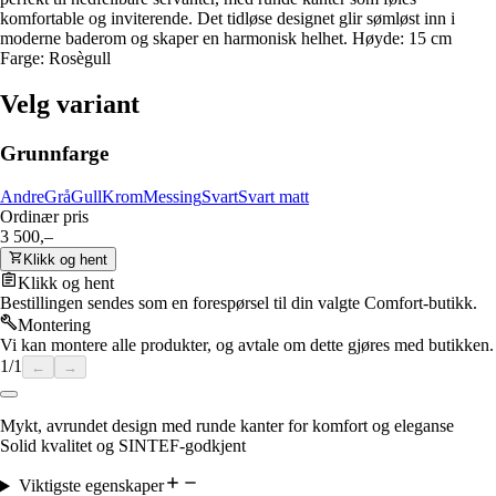
komfortable og inviterende. Det tidløse designet glir sømløst inn i
moderne baderom og skaper en harmonisk helhet. Høyde: 15 cm
Farge: Rosègull
Velg variant
Grunnfarge
Andre
Grå
Gull
Krom
Messing
Svart
Svart matt
Ordinær pris
3 500,–
Klikk og hent
Klikk og hent
Bestillingen sendes som en forespørsel til din valgte Comfort-butikk.
Montering
Vi kan montere alle produkter, og avtale om dette gjøres med butikken.
1
/
1
←
→
Mykt, avrundet design med runde kanter for komfort og eleganse
Solid kvalitet og SINTEF-godkjent
Viktigste egenskaper