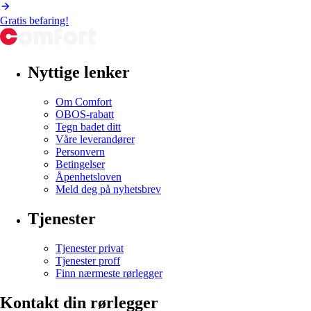
Gratis befaring!
Nyttige lenker
Om Comfort
OBOS-rabatt
Tegn badet ditt
Våre leverandører
Personvern
Betingelser
Åpenhetsloven
Meld deg på nyhetsbrev
Tjenester
Tjenester privat
Tjenester proff
Finn nærmeste rørlegger
Kontakt din rørlegger