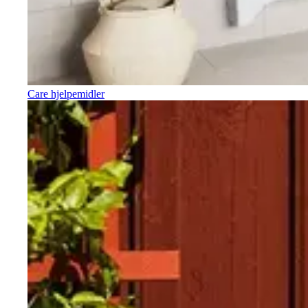
Care hjelpemidler