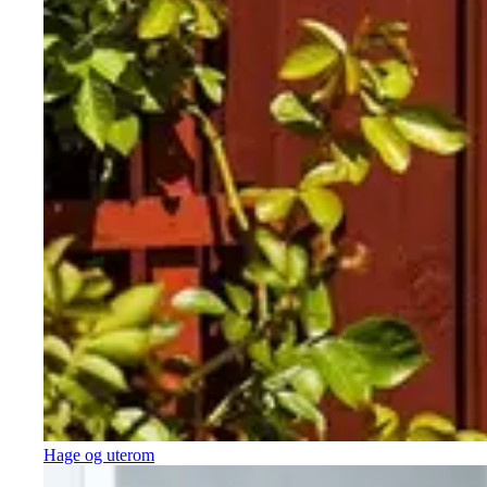
Hage og uterom