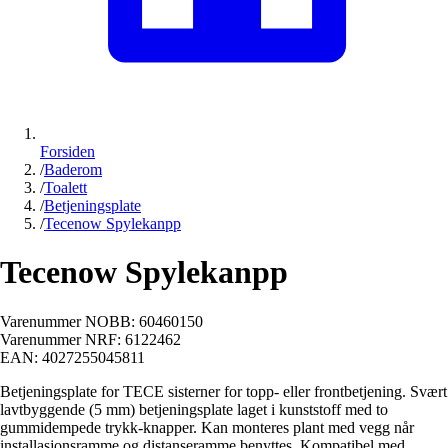
Forsiden
/
Baderom
/
Toalett
/
Betjeningsplate
/
Tecenow Spylekanpp
Tecenow Spylekanpp
Varenummer NOBB:
60460150
Varenummer NRF:
6122462
EAN:
4027255045811
Betjeningsplate for TECE sisterner for topp- eller frontbetjening. Svært
lavtbyggende (5 mm) betjeningsplate laget i kunststoff med to
gummidempede trykk-knapper. Kan monteres plant med vegg når
installasjonsramme og distanseramme benyttes. Kompatibel med