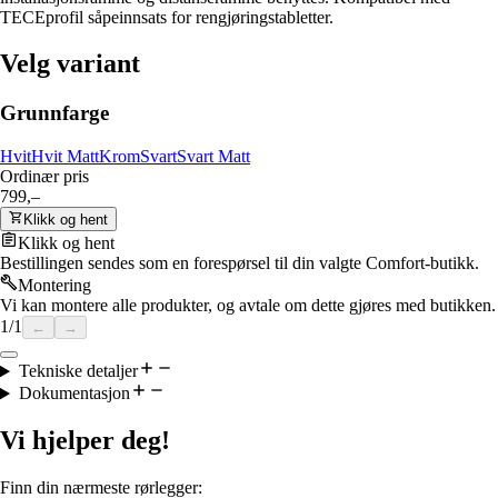
TECEprofil såpeinnsats for rengjøringstabletter.
Velg variant
Grunnfarge
Hvit
Hvit Matt
Krom
Svart
Svart Matt
Ordinær pris
799,–
Klikk og hent
Klikk og hent
Bestillingen sendes som en forespørsel til din valgte Comfort-butikk.
Montering
Vi kan montere alle produkter, og avtale om dette gjøres med butikken.
1
/
1
←
→
Tekniske detaljer
Dokumentasjon
Vi hjelper deg!
Finn din nærmeste rørlegger: