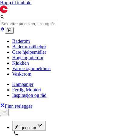
Hopp til innhold
Baderom
Baderomstilbehør
Care hjelpemidler
Hage og uterom
Kjøkken
Varme og inneklima
Vaskerom
Kampanjer
Ferdig Montert
Inspirasjon og råd
Finn rørlegger
Tjenester