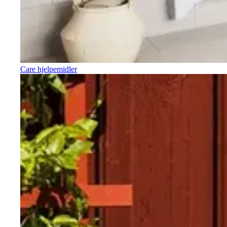
Care hjelpemidler