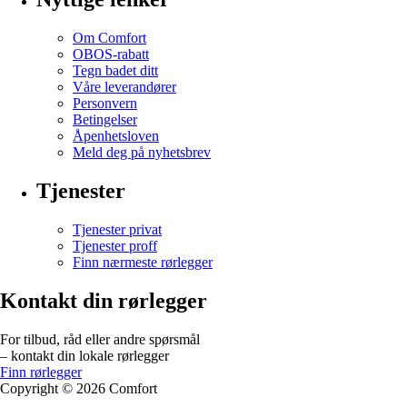
Om Comfort
OBOS-rabatt
Tegn badet ditt
Våre leverandører
Personvern
Betingelser
Åpenhetsloven
Meld deg på nyhetsbrev
Tjenester
Tjenester privat
Tjenester proff
Finn nærmeste rørlegger
Kontakt din rørlegger
For tilbud, råd eller andre spørsmål
– kontakt din lokale rørlegger
Finn rørlegger
Copyright ©
2026
Comfort