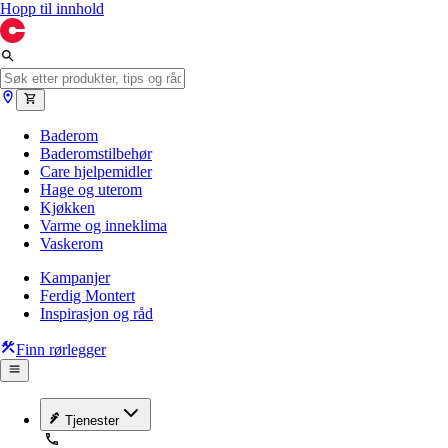
Hopp til innhold
Baderom
Baderomstilbehør
Care hjelpemidler
Hage og uterom
Kjøkken
Varme og inneklima
Vaskerom
Kampanjer
Ferdig Montert
Inspirasjon og råd
Finn rørlegger
Tjenester