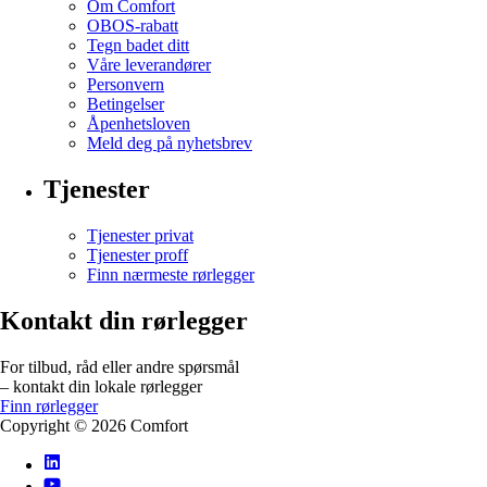
Om Comfort
OBOS-rabatt
Tegn badet ditt
Våre leverandører
Personvern
Betingelser
Åpenhetsloven
Meld deg på nyhetsbrev
Tjenester
Tjenester privat
Tjenester proff
Finn nærmeste rørlegger
Kontakt din rørlegger
For tilbud, råd eller andre spørsmål
– kontakt din lokale rørlegger
Finn rørlegger
Copyright ©
2026
Comfort