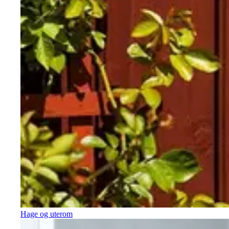
Hage og uterom