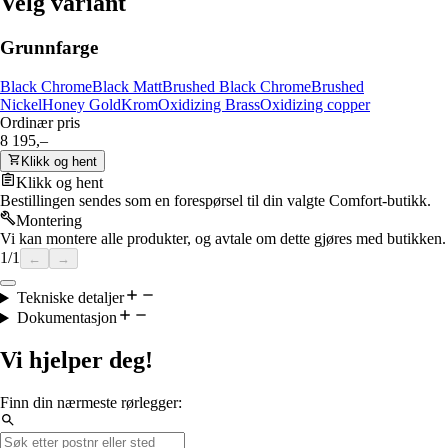
Velg variant
Grunnfarge
Black Chrome
Black Matt
Brushed Black Chrome
Brushed
Nickel
Honey Gold
Krom
Oxidizing Brass
Oxidizing copper
Ordinær pris
8 195,–
Klikk og hent
Klikk og hent
Bestillingen sendes som en forespørsel til din valgte Comfort-butikk.
Montering
Vi kan montere alle produkter, og avtale om dette gjøres med butikken.
1
/
1
←
→
Tekniske detaljer
Dokumentasjon
Vi hjelper deg!
Finn din nærmeste rørlegger: