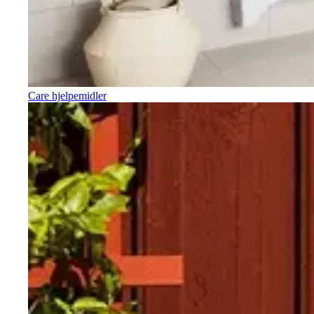
Care hjelpemidler