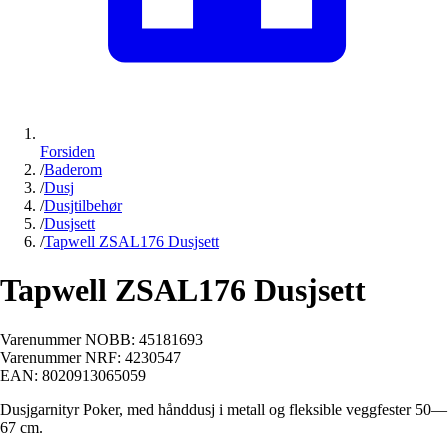
Forsiden
/
Baderom
/
Dusj
/
Dusjtilbehør
/
Dusjsett
/
Tapwell ZSAL176 Dusjsett
Tapwell ZSAL176 Dusjsett
Varenummer NOBB:
45181693
Varenummer NRF:
4230547
EAN:
8020913065059
Dusjgarnityr Poker, med hånddusj i metall og fleksible veggfester 50—
67 cm.