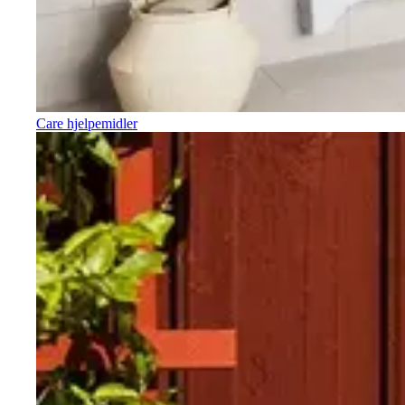
Care hjelpemidler