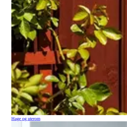
Hage og uterom