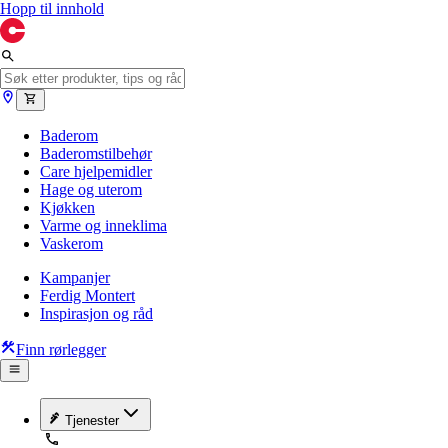
Hopp til innhold
Baderom
Baderomstilbehør
Care hjelpemidler
Hage og uterom
Kjøkken
Varme og inneklima
Vaskerom
Kampanjer
Ferdig Montert
Inspirasjon og råd
Finn rørlegger
Tjenester