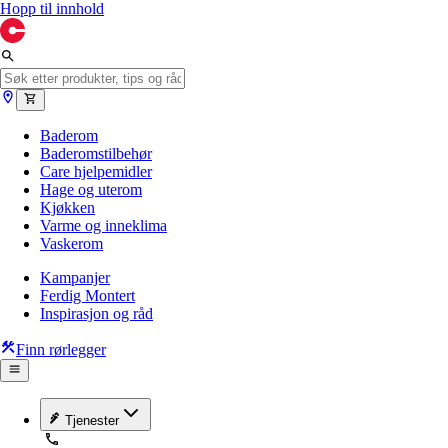
Hopp til innhold
Baderom
Baderomstilbehør
Care hjelpemidler
Hage og uterom
Kjøkken
Varme og inneklima
Vaskerom
Kampanjer
Ferdig Montert
Inspirasjon og råd
Finn rørlegger
Tjenester