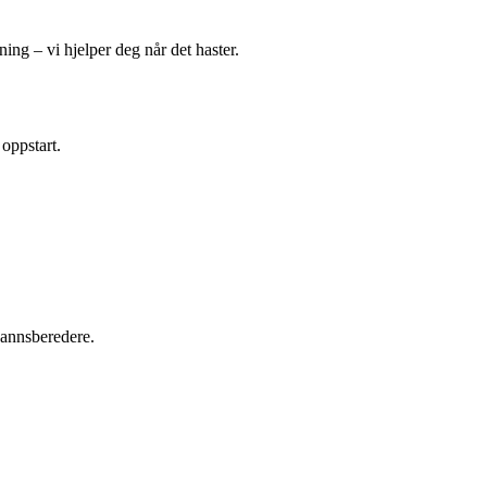
ing – vi hjelper deg når det haster.
 oppstart.
tvannsberedere.