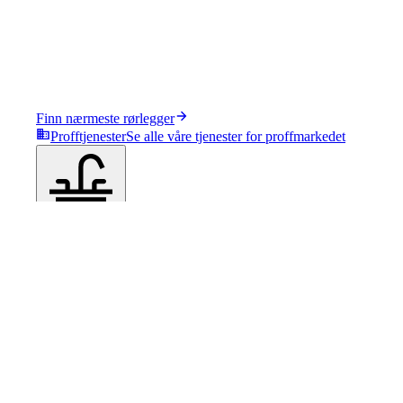
Finn nærmeste rørlegger
Profftjenester
Se alle våre tjenester for proffmarkedet
Produkter