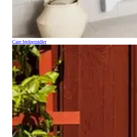
Care hjelpemidler