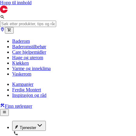
Hopp til innhold
Baderom
Baderomstilbehør
Care hjelpemidler
Hage og uterom
Kjøkken
Varme og inneklima
Vaskerom
Kampanjer
Ferdig Montert
Inspirasjon og råd
Finn rørlegger
Tjenester