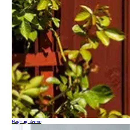
Hage og uterom