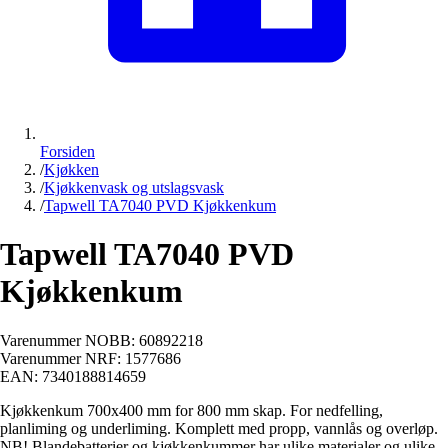
Forsiden
/
Kjøkken
/
Kjøkkenvask og utslagsvask
/
Tapwell TA7040 PVD Kjøkkenkum
Tapwell TA7040 PVD
Kjøkkenkum
Varenummer NOBB:
60892218
Varenummer NRF:
1577686
EAN:
7340188814659
Kjøkkenkum 700x400 mm for 800 mm skap. For nedfelling,
planliming og underliming. Komplett med propp, vannlås og overløp.
NB! Blandebatterier og kjøkkenkummer har ulike materialer og ulike