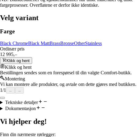
fargeprosesser. Overflatene er derfor ikke identiske.
Velg variant
Farge
Black Chrome
Black Matt
Brass
Bronse
Other
Stainless
Ordinær pris
12 995,–
Klikk og hent
Klikk og hent
Bestillingen sendes som en forespørsel til din valgte Comfort-butikk.
Montering
Vi kan montere alle produkter, og avtale om dette gjøres med butikken.
1
/
1
←
→
Tekniske detaljer
Dokumentasjon
Vi hjelper deg!
Finn din nærmeste rørlegger: