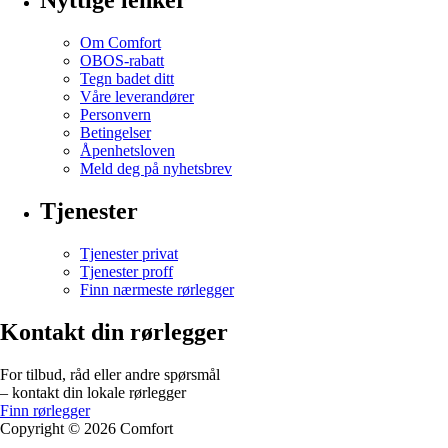
Nyttige lenker
Om Comfort
OBOS-rabatt
Tegn badet ditt
Våre leverandører
Personvern
Betingelser
Åpenhetsloven
Meld deg på nyhetsbrev
Tjenester
Tjenester privat
Tjenester proff
Finn nærmeste rørlegger
Kontakt din rørlegger
For tilbud, råd eller andre spørsmål
– kontakt din lokale rørlegger
Finn rørlegger
Copyright ©
2026
Comfort