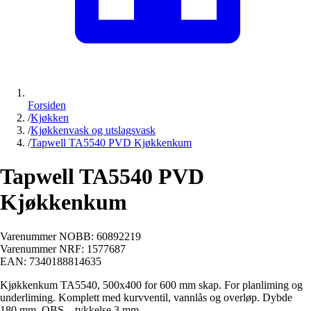
Forsiden
/
Kjøkken
/
Kjøkkenvask og utslagsvask
/
Tapwell TA5540 PVD Kjøkkenkum
Tapwell TA5540 PVD
Kjøkkenkum
Varenummer NOBB:
60892219
Varenummer NRF:
1577687
EAN:
7340188814635
Kjøkkenkum TA5540, 500x400 for 600 mm skap. For planliming og
underliming. Komplett med kurvventil, vannlås og overløp. Dybde
180 mm. OBS – tykkelse 3 mm.