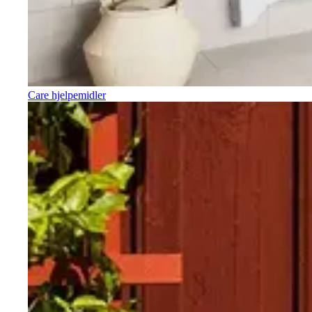
Care hjelpemidler