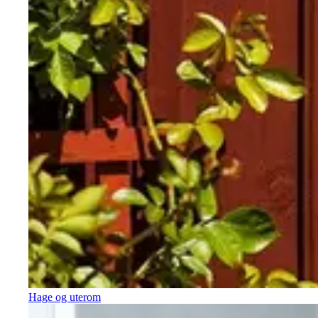
Hage og uterom