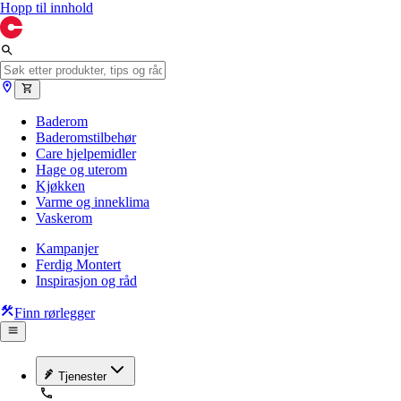
Hopp til innhold
Baderom
Baderomstilbehør
Care hjelpemidler
Hage og uterom
Kjøkken
Varme og inneklima
Vaskerom
Kampanjer
Ferdig Montert
Inspirasjon og råd
Finn rørlegger
Tjenester