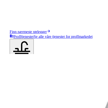
Finn nærmeste rørlegger
Profftjenester
Se alle våre tjenester for proffmarkedet
Produkter