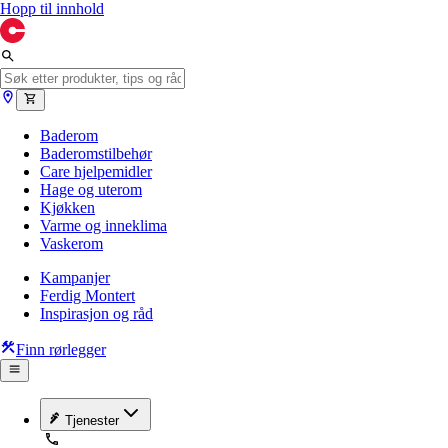
Hopp til innhold
Baderom
Baderomstilbehør
Care hjelpemidler
Hage og uterom
Kjøkken
Varme og inneklima
Vaskerom
Kampanjer
Ferdig Montert
Inspirasjon og råd
Finn rørlegger
Tjenester