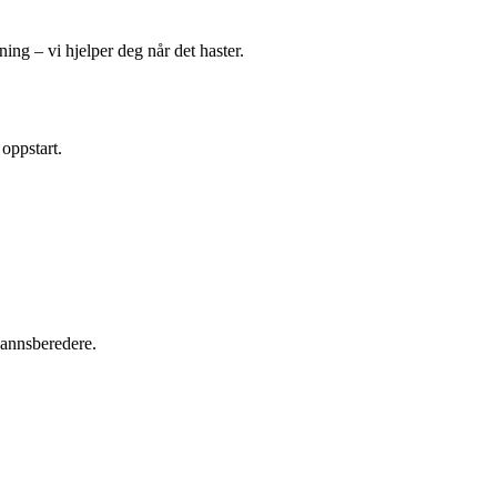
ing – vi hjelper deg når det haster.
 oppstart.
tvannsberedere.