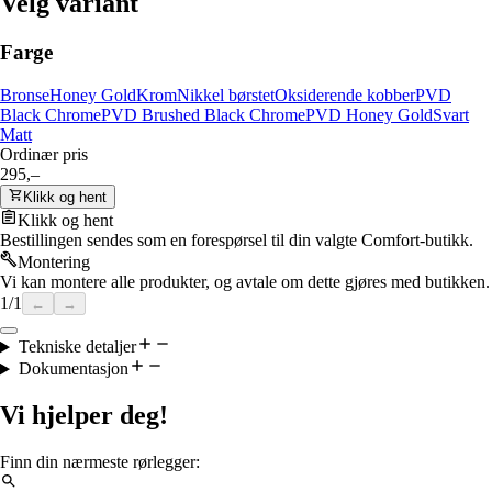
Velg variant
Farge
Bronse
Honey Gold
Krom
Nikkel børstet
Oksiderende kobber
PVD
Black Chrome
PVD Brushed Black Chrome
PVD Honey Gold
Svart
Matt
Ordinær pris
295,–
Klikk og hent
Klikk og hent
Bestillingen sendes som en forespørsel til din valgte Comfort-butikk.
Montering
Vi kan montere alle produkter, og avtale om dette gjøres med butikken.
1
/
1
←
→
Tekniske detaljer
Dokumentasjon
Vi hjelper deg!
Finn din nærmeste rørlegger: