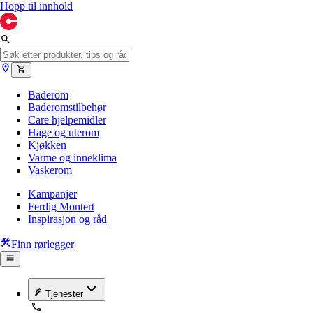
Hopp til innhold
Baderom
Baderomstilbehør
Care hjelpemidler
Hage og uterom
Kjøkken
Varme og inneklima
Vaskerom
Kampanjer
Ferdig Montert
Inspirasjon og råd
Finn rørlegger
Tjenester