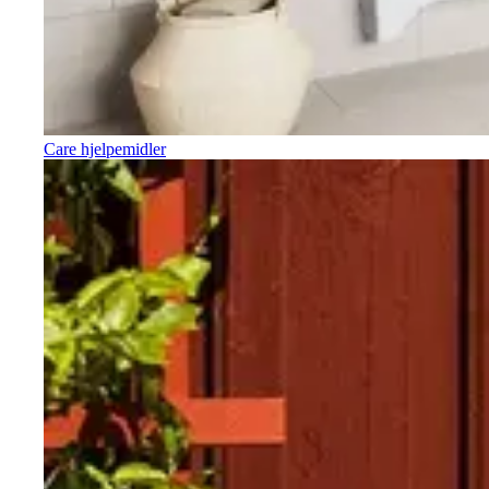
Care hjelpemidler