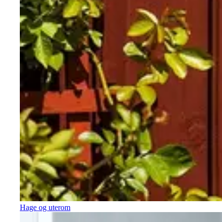
Hage og uterom