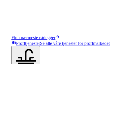
Finn nærmeste rørlegger
Profftjenester
Se alle våre tjenester for proffmarkedet
Produkter