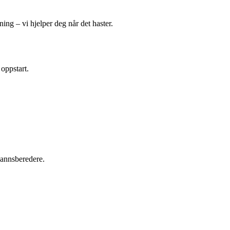
ing – vi hjelper deg når det haster.
 oppstart.
tvannsberedere.