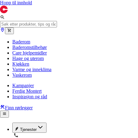
Hopp til innhold
Baderom
Baderomstilbehør
Care hjelpemidler
Hage og uterom
Kjøkken
Varme og inneklima
Vaskerom
Kampanjer
Ferdig Montert
Inspirasjon og råd
Finn rørlegger
Tjenester