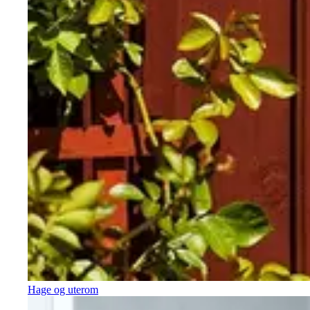
Hage og uterom