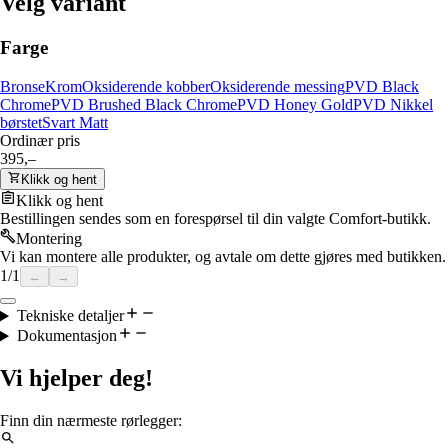
Velg variant
Farge
Bronse
Krom
Oksiderende kobber
Oksiderende messing
PVD Black
Chrome
PVD Brushed Black Chrome
PVD Honey Gold
PVD Nikkel
børstet
Svart Matt
Ordinær pris
395,–
Klikk og hent
Klikk og hent
Bestillingen sendes som en forespørsel til din valgte Comfort-butikk.
Montering
Vi kan montere alle produkter, og avtale om dette gjøres med butikken.
1
/
1
←
→
Tekniske detaljer
Dokumentasjon
Vi hjelper deg!
Finn din nærmeste rørlegger: