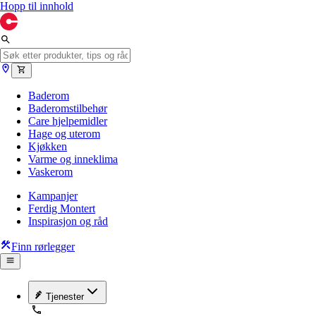
Hopp til innhold
Baderom
Baderomstilbehør
Care hjelpemidler
Hage og uterom
Kjøkken
Varme og inneklima
Vaskerom
Kampanjer
Ferdig Montert
Inspirasjon og råd
Finn rørlegger
Tjenester