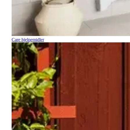
Care hjelpemidler