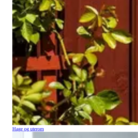
Hage og uterom