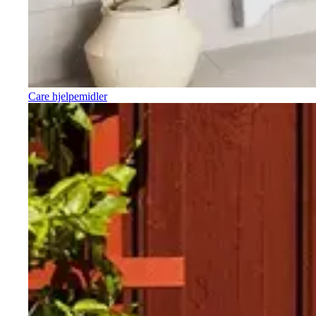
Care hjelpemidler