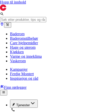
Hopp til innhold
Baderom
Baderomstilbehør
Care hjelpemidler
Hage og uterom
Kjøkken
Varme og inneklima
Vaskerom
Kampanjer
Ferdig Montert
Inspirasjon og råd
Finn rørlegger
Tjenester