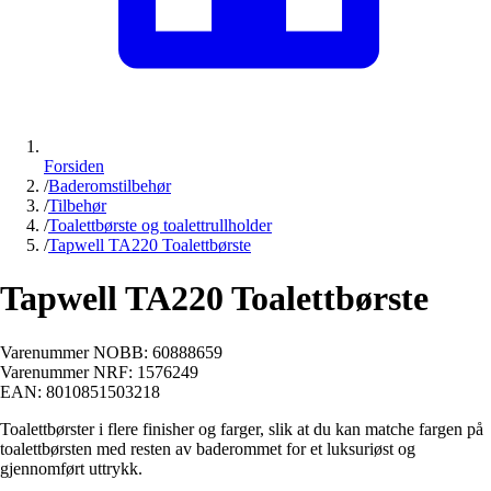
Forsiden
/
Baderomstilbehør
/
Tilbehør
/
Toalettbørste og toalettrullholder
/
Tapwell TA220 Toalettbørste
Tapwell TA220 Toalettbørste
Varenummer NOBB:
60888659
Varenummer NRF:
1576249
EAN:
8010851503218
Toalettbørster i flere finisher og farger, slik at du kan matche fargen på
toalettbørsten med resten av baderommet for et luksuriøst og
gjennomført uttrykk.