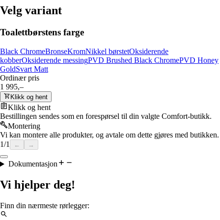
Velg variant
Toalettbørstens farge
Black Chrome
Bronse
Krom
Nikkel børstet
Oksiderende
kobber
Oksiderende messing
PVD Brushed Black Chrome
PVD Honey
Gold
Svart Matt
Ordinær pris
1 995,–
Klikk og hent
Klikk og hent
Bestillingen sendes som en forespørsel til din valgte Comfort-butikk.
Montering
Vi kan montere alle produkter, og avtale om dette gjøres med butikken.
1
/
1
←
→
Dokumentasjon
Vi hjelper deg!
Finn din nærmeste rørlegger: