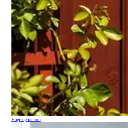
Hage og uterom