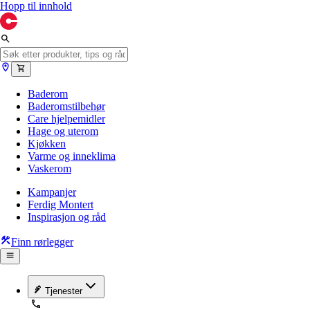
Hopp til innhold
Baderom
Baderomstilbehør
Care hjelpemidler
Hage og uterom
Kjøkken
Varme og inneklima
Vaskerom
Kampanjer
Ferdig Montert
Inspirasjon og råd
Finn rørlegger
Tjenester