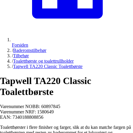
Forsiden
/
Baderomstilbehør
/
Tilbehør
/
Toalettbørste og toalettrullholder
/
Tapwell TA220 Classic Toalettbørste
Tapwell TA220 Classic
Toalettbørste
Varenummer NOBB:
60897845
Varenummer NRF:
1580649
EAN:
7340188808856
Toalettbørster i flere finisher og farger, slik at du kan matche fargen på
toalettbørsten med resten av baderommet for et luksuriøst og