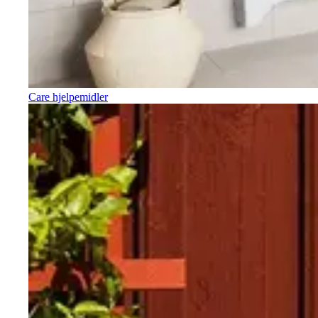
Care hjelpemidler