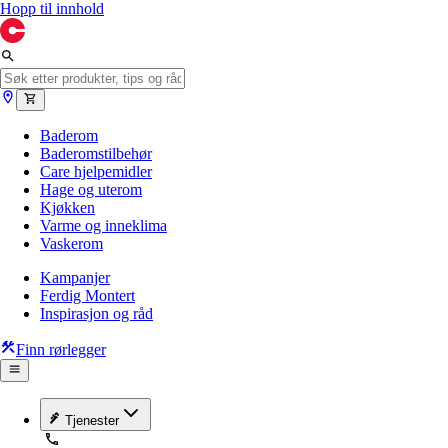
Hopp til innhold
Baderom
Baderomstilbehør
Care hjelpemidler
Hage og uterom
Kjøkken
Varme og inneklima
Vaskerom
Kampanjer
Ferdig Montert
Inspirasjon og råd
Finn rørlegger
Tjenester