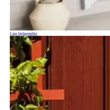
Care hjelpemidler