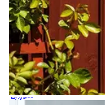
Hage og uterom