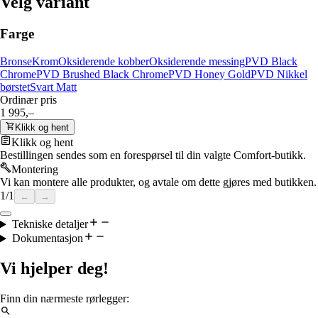
Velg variant
Farge
Bronse
Krom
Oksiderende kobber
Oksiderende messing
PVD Black
Chrome
PVD Brushed Black Chrome
PVD Honey Gold
PVD Nikkel
børstet
Svart Matt
Ordinær pris
1 995,–
Klikk og hent
Klikk og hent
Bestillingen sendes som en forespørsel til din valgte Comfort-butikk.
Montering
Vi kan montere alle produkter, og avtale om dette gjøres med butikken.
1
/
1
←
→
Tekniske detaljer
Dokumentasjon
Vi hjelper deg!
Finn din nærmeste rørlegger: