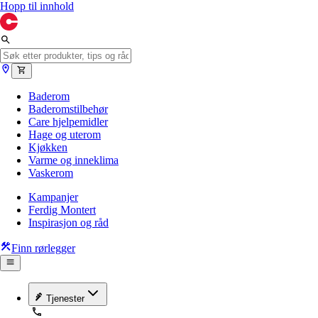
Hopp til innhold
Baderom
Baderomstilbehør
Care hjelpemidler
Hage og uterom
Kjøkken
Varme og inneklima
Vaskerom
Kampanjer
Ferdig Montert
Inspirasjon og råd
Finn rørlegger
Tjenester