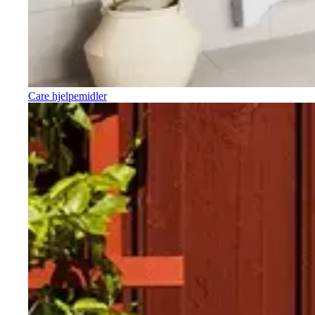
Care hjelpemidler