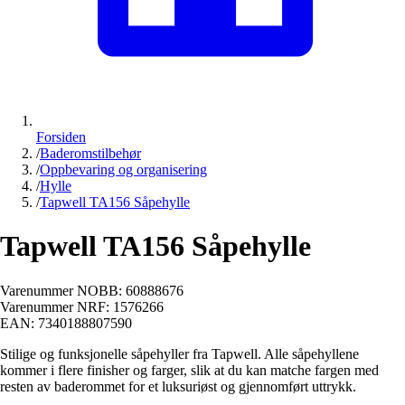
Forsiden
/
Baderomstilbehør
/
Oppbevaring og organisering
/
Hylle
/
Tapwell TA156 Såpehylle
Tapwell TA156 Såpehylle
Varenummer NOBB:
60888676
Varenummer NRF:
1576266
EAN:
7340188807590
Stilige og funksjonelle såpehyller fra Tapwell. Alle såpehyllene
kommer i flere finisher og farger, slik at du kan matche fargen med
resten av baderommet for et luksuriøst og gjennomført uttrykk.