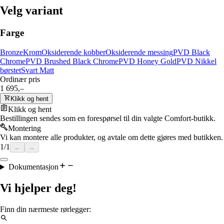
Velg variant
Farge
Bronze
Krom
Oksiderende kobber
Oksiderende messing
PVD Black
Chrome
PVD Brushed Black Chrome
PVD Honey Gold
PVD Nikkel
børstet
Svart Matt
Ordinær pris
1 695,–
Klikk og hent
Klikk og hent
Bestillingen sendes som en forespørsel til din valgte Comfort-butikk.
Montering
Vi kan montere alle produkter, og avtale om dette gjøres med butikken.
1
/
1
←
→
Dokumentasjon
Vi hjelper deg!
Finn din nærmeste rørlegger: