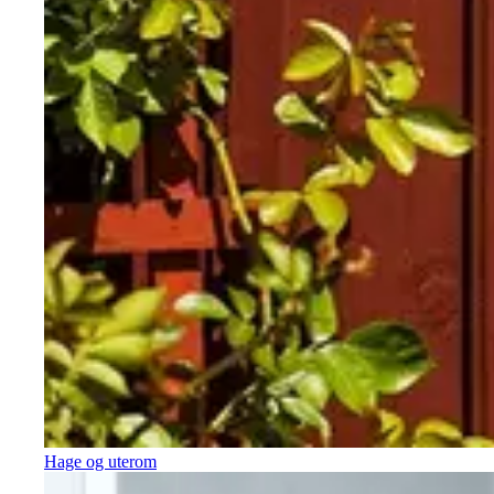
Hage og uterom