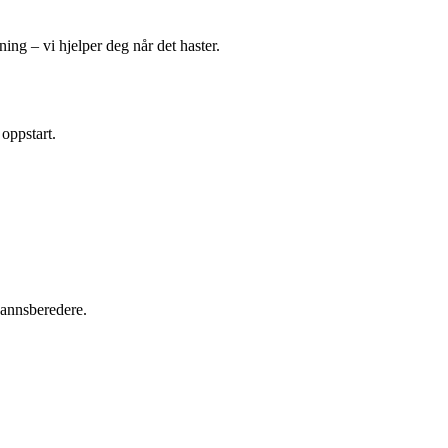
ing – vi hjelper deg når det haster.
 oppstart.
tvannsberedere.