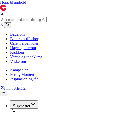
Hopp til innhold
Baderom
Baderomstilbehør
Care hjelpemidler
Hage og uterom
Kjøkken
Varme og inneklima
Vaskerom
Kampanjer
Ferdig Montert
Inspirasjon og råd
Finn rørlegger
Tjenester