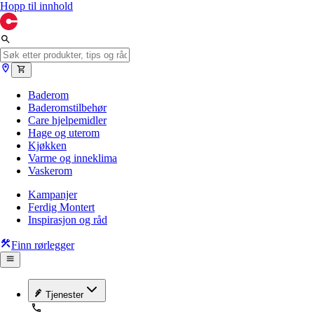
Hopp til innhold
Baderom
Baderomstilbehør
Care hjelpemidler
Hage og uterom
Kjøkken
Varme og inneklima
Vaskerom
Kampanjer
Ferdig Montert
Inspirasjon og råd
Finn rørlegger
Tjenester