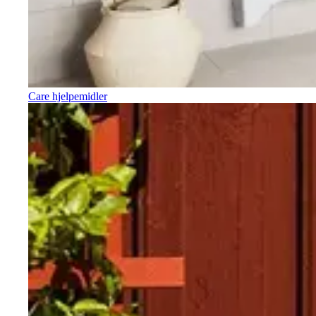
Care hjelpemidler