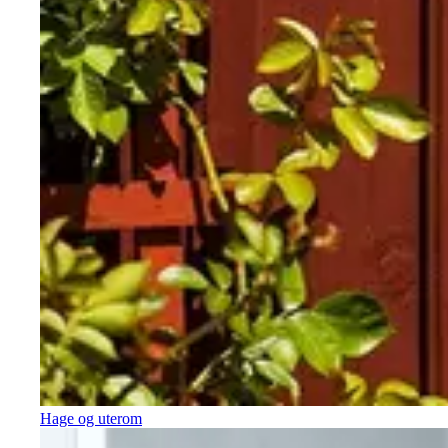
Hage og uterom