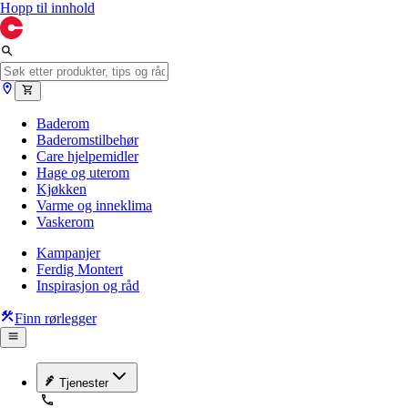
Hopp til innhold
Baderom
Baderomstilbehør
Care hjelpemidler
Hage og uterom
Kjøkken
Varme og inneklima
Vaskerom
Kampanjer
Ferdig Montert
Inspirasjon og råd
Finn rørlegger
Tjenester