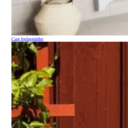
Care hjelpemidler