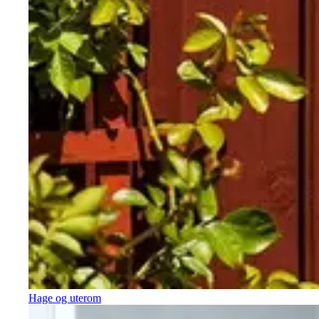
Hage og uterom